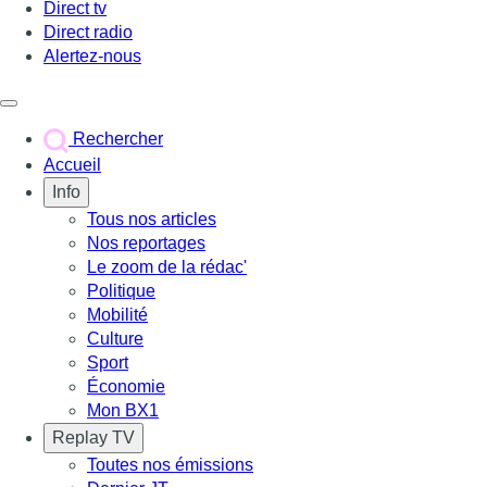
Direct tv
Direct radio
Alertez-nous
Déclencher le menu
Rechercher
Accueil
Info
Tous nos articles
Nos reportages
Le zoom de la rédac'
Politique
Mobilité
Culture
Sport
Économie
Mon BX1
Replay TV
Toutes nos émissions