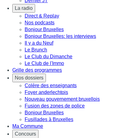
Dernier JT
La radio
Direct & Replay
Nos podcasts
Bonjour Bruxelles
Bonjour Bruxelles: les interviews
Il y a du Neuf
Le Brunch
Le Club du Dimanche
Le Club de l'Immo
Grille des programmes
Nos dossiers
Colère des enseignants
Foyer anderlechtois
Nouveau gouvernement bruxellois
Fusion des zones de police
Bonjour Bruxelles
Fusillades à Bruxelles
Ma Commune
Concours