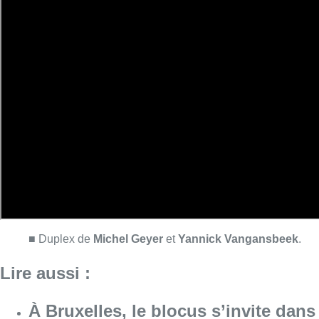
■ Duplex de
Michel Geyer
et
Yannick Vangansbeek
.
Lire aussi :
À Bruxelles, le blocus s’invite dans
des lieux insolites : “C’est
exceptionnel, il faut se l’avouer”