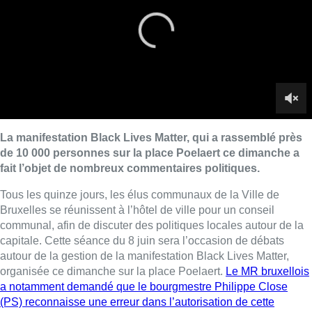
Tous les quinze jours, les élus communaux de la Ville de
Bruxelles se réunissent à l’hôtel de ville pour un conseil
communal, afin de discuter des politiques locales autour de la
capitale. Cette séance du 8 juin sera l’occasion de débats
autour de la gestion de la manifestation Black Lives Matter,
organisée ce dimanche sur la place Poelaert.
Le MR bruxellois
a notamment demandé que le bourgmestre Philippe Close
(PS) reconnaisse une erreur dans l’autorisation de cette
manifestation, alors que ce dernier “assume” cette autorisation
.
Le bourgmestre a ajouté ce lundi après-midi qu’il allait
rencontrer les syndicats policiers,
comme le SLFP qui a
déposé un préavis de grève
suite aux violences de casseurs,
après la manifestation de ce dimanche.
►
Voir aussi :
Fallait-il laisser 10 000 personnes se
rassembler place Poelaert ? Le débat fait rage au lendemain
de la manifestation (vidéo)
Découvrez l’ordre du jour de la séance du conseil communal
de ce 8 juin
en cliquant ici
, et téléchargez le supplément de