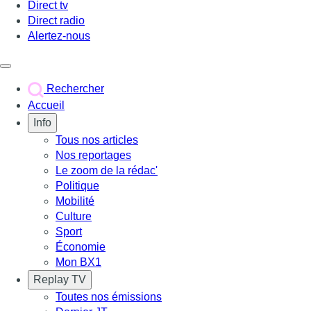
Direct tv
Direct radio
Alertez-nous
Déclencher le menu
Rechercher
Accueil
Info
Tous nos articles
Nos reportages
Le zoom de la rédac'
Politique
Mobilité
Culture
Sport
Économie
Mon BX1
Replay TV
Toutes nos émissions