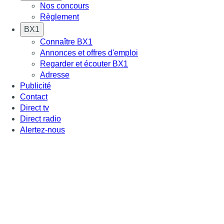
Nos concours
Règlement
BX1
Connaître BX1
Annonces et offres d'emploi
Regarder et écouter BX1
Adresse
Publicité
Contact
Direct tv
Direct radio
Alertez-nous