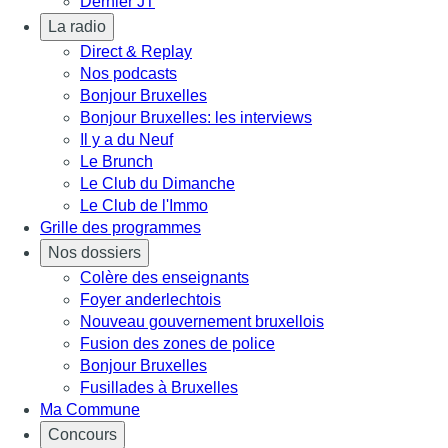
Dernier JT
La radio
Direct & Replay
Nos podcasts
Bonjour Bruxelles
Bonjour Bruxelles: les interviews
Il y a du Neuf
Le Brunch
Le Club du Dimanche
Le Club de l'Immo
Grille des programmes
Nos dossiers
Colère des enseignants
Foyer anderlechtois
Nouveau gouvernement bruxellois
Fusion des zones de police
Bonjour Bruxelles
Fusillades à Bruxelles
Ma Commune
Concours