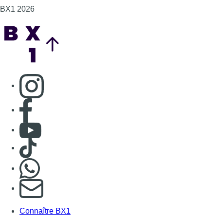
Consulter TikTok
Nous rejoindre sur Whatsapp
S'abonner à notre newsletter
Connaître BX1
Publicité
Offres d'emploi
Contact
Mentions légales
Politique de cookies (UE)
Gérer les cookies