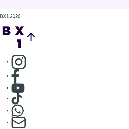
BX1 2026
Back to top
Consulter page Instagram
Consulter page Facebook
Consulter Youtube
Consulter TikTok
Nous rejoindre sur Whatsapp
S'abonner à notre newsletter