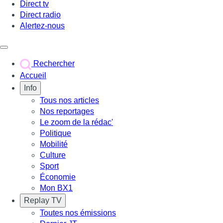
Direct tv
Direct radio
Alertez-nous
Déclencher le menu
Rechercher
Accueil
Info
Tous nos articles
Nos reportages
Le zoom de la rédac'
Politique
Mobilité
Culture
Sport
Économie
Mon BX1
Replay TV
Toutes nos émissions