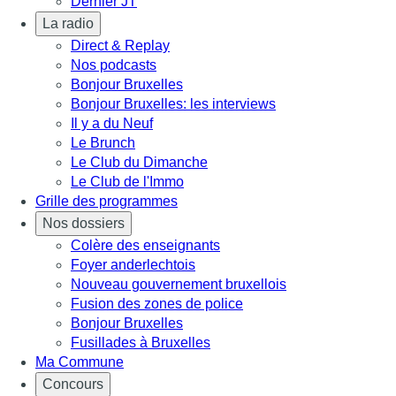
Dernier JT
La radio
Direct & Replay
Nos podcasts
Bonjour Bruxelles
Bonjour Bruxelles: les interviews
Il y a du Neuf
Le Brunch
Le Club du Dimanche
Le Club de l'Immo
Grille des programmes
Nos dossiers
Colère des enseignants
Foyer anderlechtois
Nouveau gouvernement bruxellois
Fusion des zones de police
Bonjour Bruxelles
Fusillades à Bruxelles
Ma Commune
Concours