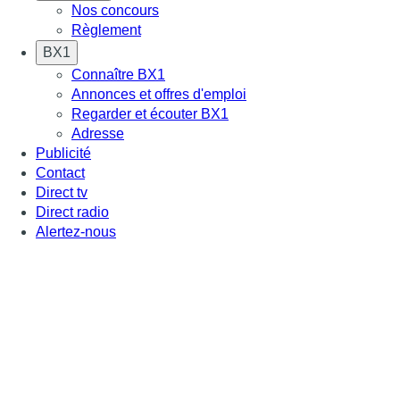
Nos concours
Règlement
BX1
Connaître BX1
Annonces et offres d'emploi
Regarder et écouter BX1
Adresse
Publicité
Contact
Direct tv
Direct radio
Alertez-nous