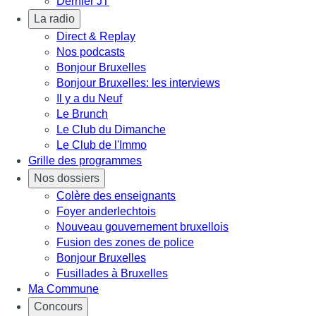
Dernier JT
La radio
Direct & Replay
Nos podcasts
Bonjour Bruxelles
Bonjour Bruxelles: les interviews
Il y a du Neuf
Le Brunch
Le Club du Dimanche
Le Club de l'Immo
Grille des programmes
Nos dossiers
Colère des enseignants
Foyer anderlechtois
Nouveau gouvernement bruxellois
Fusion des zones de police
Bonjour Bruxelles
Fusillades à Bruxelles
Ma Commune
Concours