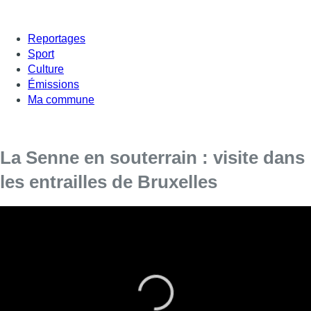
Reportages
Sport
Culture
Émissions
Ma commune
La Senne en souterrain : visite dans
les entrailles de Bruxelles
C’est un lieu inédit : la Senne s’écoule sur sept km dans un
passage souterrain. La rivière a été détournée sous terre dans
les années 50, pour soulager le centre de Bruxelles, dans un
passage entre Anderlecht, près de la gare du Midi, et le musée
des égouts. L’occasion également de découvrir le métier
d’égoutier.