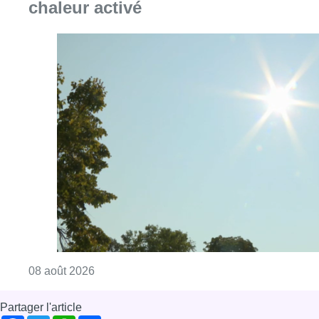
Consulter l'article "Météo: du soleil et jusqu
08 août 2026
Partager l'article
Facebook
Twitter
WhatsApp
Share
07 décembre 2020
- 16h00
Commerce
Covid-19
Magasin
Rue Neuve
Bruxelles-ville
Coronavirus
News