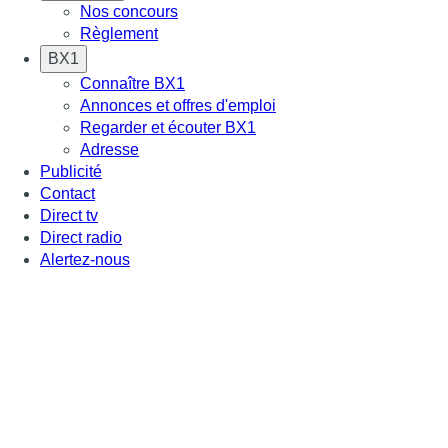
Nos concours
Règlement
BX1
Connaître BX1
Annonces et offres d'emploi
Regarder et écouter BX1
Adresse
Publicité
Contact
Direct tv
Direct radio
Alertez-nous