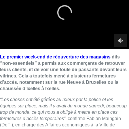
d’accès, notamment sur la rue Neuve à Bruxelles ou la
chaussée d’Ixelles à Ixelles.
“Les choses ont été gérées au mieux par la police et les
équipes sur place, mais il y avait du monde samedi, beaucoup
trop de monde, ce qui nous a obligé à mettre en place ces
fermetures d’accès temporaires”
, confirme Fabian Maingain
(DéFI), en charge des Affaires économiques à la Ville de
Bruxelles.
Il confirme la nécessité pour les clients de faire leurs
courses seul
, pour éviter un trop grand rassemblement de
personnes dans un espace réduit, et ainsi assurer les
distanciations sociales.
“Si vous souhaitez aller sur la rue Neuve et que vous souhaitez
vous rendre dans un magasin plus loin, essayez d’éviter
l’accès de la place de la Monnaie”
, demande-t-il également aux
clients.
Concernant l’application mise en place jeudi pour
informer de l’affluence en temps réel de la rue Neuve
, Fabian
Maingain confirme que le site
“fonctionne”
et qu’il est
nécessaire de le consulter avant de faire ses achats.