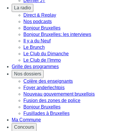
Dernier JT
La radio
Direct & Replay
Nos podcasts
Bonjour Bruxelles
Bonjour Bruxelles: les interviews
Il y a du Neuf
Le Brunch
Le Club du Dimanche
Le Club de l'Immo
Grille des programmes
Nos dossiers
Colère des enseignants
Foyer anderlechtois
Nouveau gouvernement bruxellois
Fusion des zones de police
Bonjour Bruxelles
Fusillades à Bruxelles
Ma Commune
Concours