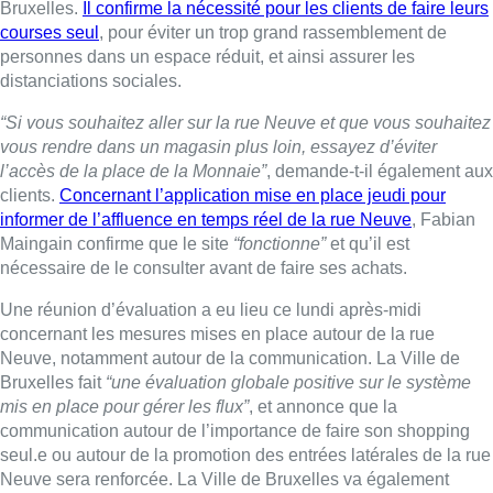
Une réunion d’évaluation a eu lieu ce lundi après-midi
concernant les mesures mises en place autour de la rue
Neuve, notamment autour de la communication. La Ville de
Bruxelles fait
“une évaluation globale positive sur le système
mis en place pour gérer les flux”
, et annonce que la
communication autour de l’importance de faire son shopping
seul.e ou autour de la promotion des entrées latérales de la rue
Neuve sera renforcée. La Ville de Bruxelles va également
mener
“une concertation avec des grandes enseignes dans les
prochains jours afin d’améliorer la gestion des files d’attente”
.
Enfin, la Ville va tester des nouvelles options pour
“une
évacuation plus rapide des flux, notamment par le passage du
Nord”
.
► Interview de
Fabian Maingain (DéFI)
, échevin des Affaires
économiques à la Ville de Bruxelles, par
Fabrice Grosfilley
dans Toujours + d’Actu à 12h10.
Gr.I. – Photo : Belga/Virginie Lefour
Lire aussi :