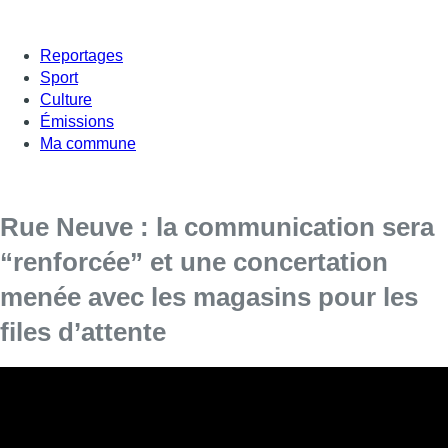
Reportages
Sport
Culture
Émissions
Ma commune
Rue Neuve : la communication sera
“renforcée” et une concertation
menée avec les magasins pour les
files d’attente
Le premier week-end de réouverture des magasins
dits
“non-essentiels” a permis aux commerçants de retrouver
leurs clients, et de voir une foule de passants devant leurs
vitrines. Cela a toutefois mené à plusieurs fermetures