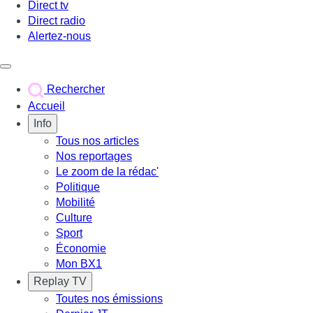
Direct tv
Direct radio
Alertez-nous
Déclencher le menu
Rechercher
Accueil
Info
Tous nos articles
Nos reportages
Le zoom de la rédac'
Politique
Mobilité
Culture
Sport
Économie
Mon BX1
Replay TV
Toutes nos émissions