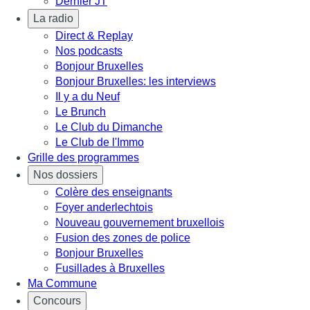
Dernier JT
La radio
Direct & Replay
Nos podcasts
Bonjour Bruxelles
Bonjour Bruxelles: les interviews
Il y a du Neuf
Le Brunch
Le Club du Dimanche
Le Club de l'Immo
Grille des programmes
Nos dossiers
Colère des enseignants
Foyer anderlechtois
Nouveau gouvernement bruxellois
Fusion des zones de police
Bonjour Bruxelles
Fusillades à Bruxelles
Ma Commune
Concours