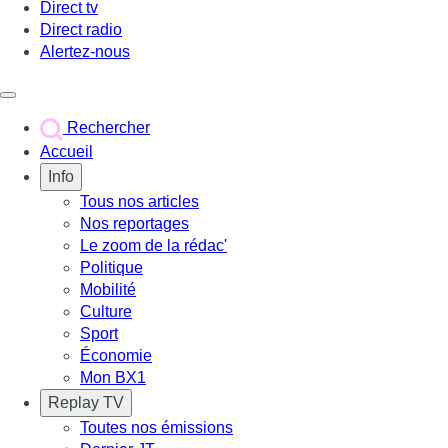
Direct tv
Direct radio
Alertez-nous
Déclencher le menu
Rechercher
Accueil
Info
Tous nos articles
Nos reportages
Le zoom de la rédac'
Politique
Mobilité
Culture
Sport
Économie
Mon BX1
Replay TV
Toutes nos émissions