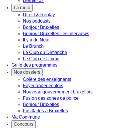
Dernier JT
La radio
Direct & Replay
Nos podcasts
Bonjour Bruxelles
Bonjour Bruxelles: les interviews
Il y a du Neuf
Le Brunch
Le Club du Dimanche
Le Club de l'Immo
Grille des programmes
Nos dossiers
Colère des enseignants
Foyer anderlechtois
Nouveau gouvernement bruxellois
Fusion des zones de police
Bonjour Bruxelles
Fusillades à Bruxelles
Ma Commune
Concours