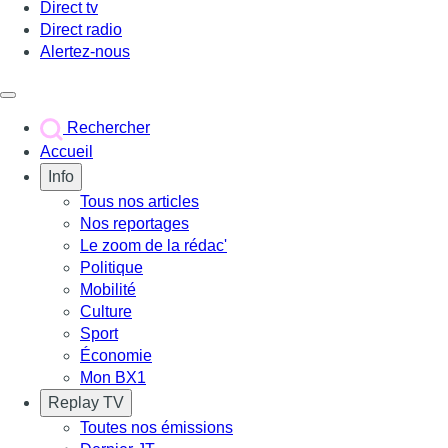
Direct tv
Direct radio
Alertez-nous
Déclencher le menu
Rechercher
Accueil
Info
Tous nos articles
Nos reportages
Le zoom de la rédac'
Politique
Mobilité
Culture
Sport
Économie
Mon BX1
Replay TV
Toutes nos émissions