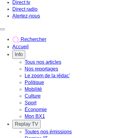
Direct tv
Direct radio
Alertez-nous
Déclencher le menu
Rechercher
Accueil
Info
Tous nos articles
Nos reportages
Le zoom de la rédac'
Politique
Mobilité
Culture
Sport
Économie
Mon BX1
Replay TV
Toutes nos émissions