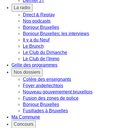
Dernier JT
La radio
Direct & Replay
Nos podcasts
Bonjour Bruxelles
Bonjour Bruxelles: les interviews
Il y a du Neuf
Le Brunch
Le Club du Dimanche
Le Club de l'Immo
Grille des programmes
Nos dossiers
Colère des enseignants
Foyer anderlechtois
Nouveau gouvernement bruxellois
Fusion des zones de police
Bonjour Bruxelles
Fusillades à Bruxelles
Ma Commune
Concours