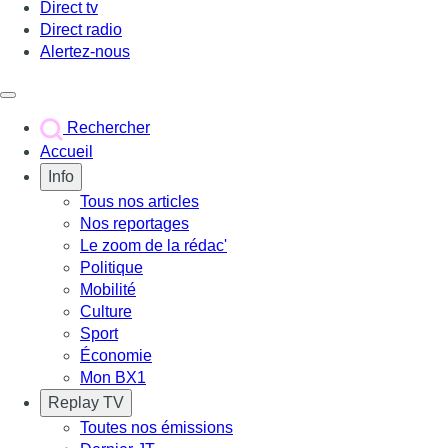
Direct tv
Direct radio
Alertez-nous
Déclencher le menu
Rechercher
Accueil
Info
Tous nos articles
Nos reportages
Le zoom de la rédac'
Politique
Mobilité
Culture
Sport
Économie
Mon BX1
Replay TV
Toutes nos émissions