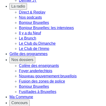
Dernier JT
La radio
Direct & Replay
Nos podcasts
Bonjour Bruxelles
Bonjour Bruxelles: les interviews
Il y a du Neuf
Le Brunch
Le Club du Dimanche
Le Club de l'Immo
Grille des programmes
Nos dossiers
Colère des enseignants
Foyer anderlechtois
Nouveau gouvernement bruxellois
Fusion des zones de police
Bonjour Bruxelles
Fusillades à Bruxelles
Ma Commune
Concours