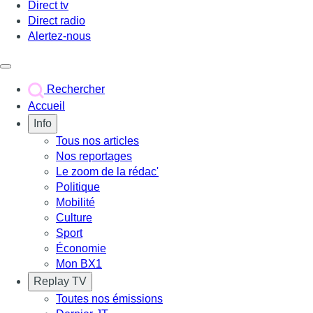
Direct tv
Direct radio
Alertez-nous
Déclencher le menu
Rechercher
Accueil
Info
Tous nos articles
Nos reportages
Le zoom de la rédac'
Politique
Mobilité
Culture
Sport
Économie
Mon BX1
Replay TV
Toutes nos émissions