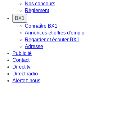
Nos concours
Règlement
BX1
Connaître BX1
Annonces et offres d'emploi
Regarder et écouter BX1
Adresse
Publicité
Contact
Direct tv
Direct radio
Alertez-nous