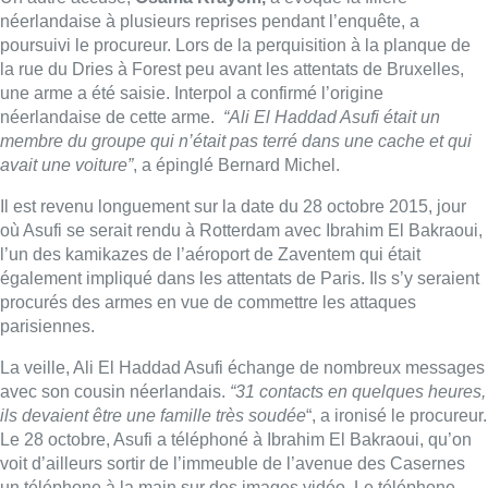
néerlandaise à plusieurs reprises pendant l’enquête, a
poursuivi le procureur. Lors de la perquisition à la planque de
la rue du Dries à Forest peu avant les attentats de Bruxelles,
une arme a été saisie. Interpol a confirmé l’origine
néerlandaise de cette arme.
“Ali El Haddad Asufi était un
membre du groupe qui n’était pas terré dans une cache et qui
avait une voiture”
, a épinglé Bernard Michel.
Il est revenu longuement sur la date du 28 octobre 2015, jour
où Asufi se serait rendu à Rotterdam avec Ibrahim El Bakraoui,
l’un des kamikazes de l’aéroport de Zaventem qui était
également impliqué dans les attentats de Paris. Ils s’y seraient
procurés des armes en vue de commettre les attaques
parisiennes.
La veille, Ali El Haddad Asufi échange de nombreux messages
avec son cousin néerlandais.
“31 contacts en quelques heures,
ils devaient être une famille très soudée
“, a ironisé le procureur.
Le 28 octobre, Asufi a téléphoné à Ibrahim El Bakraoui, qu’on
voit d’ailleurs sortir de l’immeuble de l’avenue des Casernes
un téléphone à la main sur des images vidéo. Le téléphone