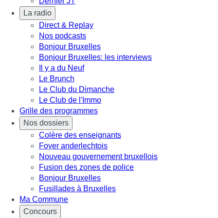
Dernier JT
La radio
Direct & Replay
Nos podcasts
Bonjour Bruxelles
Bonjour Bruxelles: les interviews
Il y a du Neuf
Le Brunch
Le Club du Dimanche
Le Club de l'Immo
Grille des programmes
Nos dossiers
Colère des enseignants
Foyer anderlechtois
Nouveau gouvernement bruxellois
Fusion des zones de police
Bonjour Bruxelles
Fusillades à Bruxelles
Ma Commune
Concours