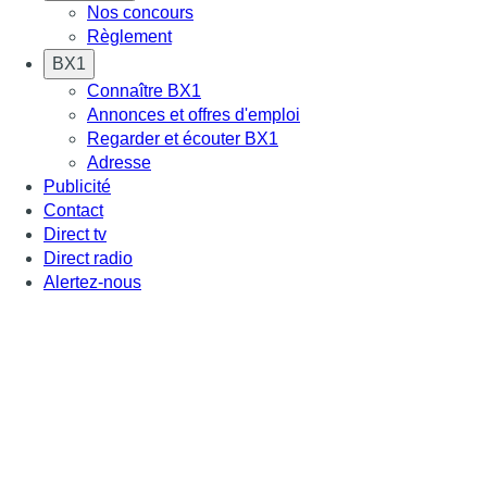
Nos concours
Règlement
BX1
Connaître BX1
Annonces et offres d'emploi
Regarder et écouter BX1
Adresse
Publicité
Contact
Direct tv
Direct radio
Alertez-nous