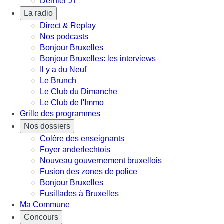
Dernier JT
La radio
Direct & Replay
Nos podcasts
Bonjour Bruxelles
Bonjour Bruxelles: les interviews
Il y a du Neuf
Le Brunch
Le Club du Dimanche
Le Club de l'Immo
Grille des programmes
Nos dossiers
Colère des enseignants
Foyer anderlechtois
Nouveau gouvernement bruxellois
Fusion des zones de police
Bonjour Bruxelles
Fusillades à Bruxelles
Ma Commune
Concours