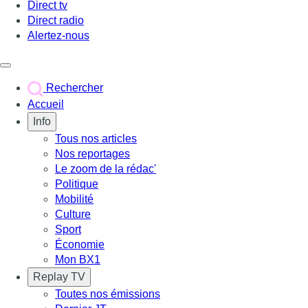
Direct tv
Direct radio
Alertez-nous
Déclencher le menu
Rechercher
Accueil
Info
Tous nos articles
Nos reportages
Le zoom de la rédac'
Politique
Mobilité
Culture
Sport
Économie
Mon BX1
Replay TV
Toutes nos émissions