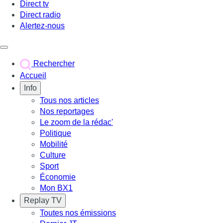
Direct tv
Direct radio
Alertez-nous
Déclencher le menu
Rechercher
Accueil
Info
Tous nos articles
Nos reportages
Le zoom de la rédac'
Politique
Mobilité
Culture
Sport
Économie
Mon BX1
Replay TV
Toutes nos émissions