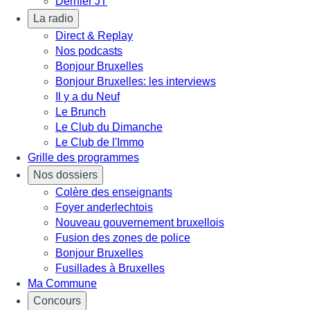
Dernier JT
La radio
Direct & Replay
Nos podcasts
Bonjour Bruxelles
Bonjour Bruxelles: les interviews
Il y a du Neuf
Le Brunch
Le Club du Dimanche
Le Club de l'Immo
Grille des programmes
Nos dossiers
Colère des enseignants
Foyer anderlechtois
Nouveau gouvernement bruxellois
Fusion des zones de police
Bonjour Bruxelles
Fusillades à Bruxelles
Ma Commune
Concours