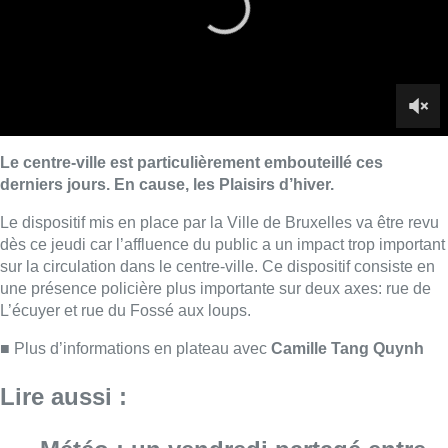
une présence policière plus importante sur deux axes: rue de
L’écuyer et rue du Fossé aux loups.
■ Plus d’informations en plateau avec
Camille Tang Quynh
Lire aussi :
Météo : un vendredi partagé entre
éclaircies et nuages