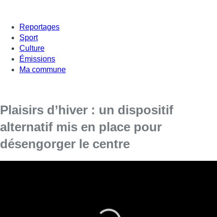
Reportages
Sport
Culture
Émissions
Ma commune
Plaisirs d’hiver : un dispositif
alternatif mis en place pour
désengorger le centre
Le centre-ville est particulièrement embouteillé ces
derniers jours. En cause, les Plaisirs d’hiver.
Le dispositif mis en place par la Ville de Bruxelles va être revu
dès ce jeudi car l’affluence du public a un impact trop important
sur la circulation dans le centre-ville. Ce dispositif consiste en