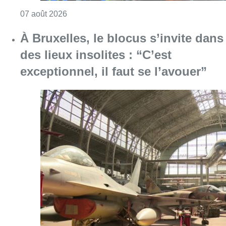
Consulter l'article "À Bruxelles, le blocus s’in
06 août 2026
Partager l'article
Facebook
Twitter
WhatsApp
Share
04 décembre 2019
- 18h39
Circulation
Mobilité
Plaisirs d'hiver