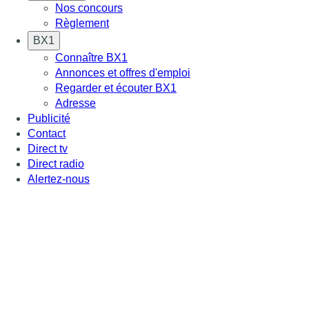
Nos concours
Règlement
BX1
Connaître BX1
Annonces et offres d'emploi
Regarder et écouter BX1
Adresse
Publicité
Contact
Direct tv
Direct radio
Alertez-nous