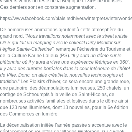
visiteurs venus du reste de la Belgique et 34% de touristes.
Ces derniers sont en constante augmentation.
https://www.facebook.com/plaisirsdhiver.winterpret.winterwon
De nombreuses animations ajoutent à cette atmosphère du
grand nord.
“Nous travaillons notamment avec le street artiste
Oli-B qui fait un mapping avec le collectif Dirty Monitor sur
l’église Sainte-Catherine”
, remarque l’échevine du Tourisme et
de la Culture Karine Lalieux (PS).
“Il y aura un dôme sur le
piétonnier où il y aura à vivre une expérience féérique en 360°.
Il y aura des aurores boréales dans la cour intérieure de l’hôtel
de Ville. Donc, on allie créativité, nouvelles technologies et
tradition.
” Les Plaisirs d’hiver, ce sera encore une grande roue,
une patinoire, des déambulations lumineuses, 250 chalets, un
cortège de Schtroumpfs à la veille de Saint-Nicolas, de
nombreuses activités familiales et festives dans le dôme ainsi
que 123 rues illuminées, dont 13 nouvelles, pour la 6e édition
des Commerces en lumière.
La décentralisation initiée l’année passée s’accentue avec le
déplacement en roulottes de villages Winterpop, sur 4 week-