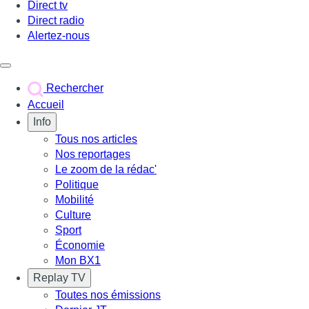
Direct tv
Direct radio
Alertez-nous
Déclencher le menu
Rechercher
Accueil
Info
Tous nos articles
Nos reportages
Le zoom de la rédac'
Politique
Mobilité
Culture
Sport
Économie
Mon BX1
Replay TV
Toutes nos émissions