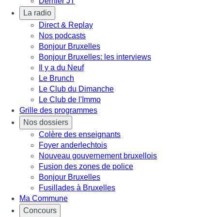
Dernier JT
La radio
Direct & Replay
Nos podcasts
Bonjour Bruxelles
Bonjour Bruxelles: les interviews
Il y a du Neuf
Le Brunch
Le Club du Dimanche
Le Club de l'Immo
Grille des programmes
Nos dossiers
Colère des enseignants
Foyer anderlechtois
Nouveau gouvernement bruxellois
Fusion des zones de police
Bonjour Bruxelles
Fusillades à Bruxelles
Ma Commune
Concours