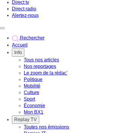
Direct tv
Direct radio
Alertez-nous
Déclencher le menu
Rechercher
Accueil
Info
Tous nos articles
Nos reportages
Le zoom de la rédac'
Politique
Mobilité
Culture
Sport
Économie
Mon BX1
Replay TV
Toutes nos émissions