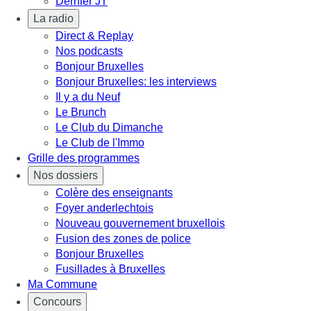
Dernier JT
La radio
Direct & Replay
Nos podcasts
Bonjour Bruxelles
Bonjour Bruxelles: les interviews
Il y a du Neuf
Le Brunch
Le Club du Dimanche
Le Club de l'Immo
Grille des programmes
Nos dossiers
Colère des enseignants
Foyer anderlechtois
Nouveau gouvernement bruxellois
Fusion des zones de police
Bonjour Bruxelles
Fusillades à Bruxelles
Ma Commune
Concours