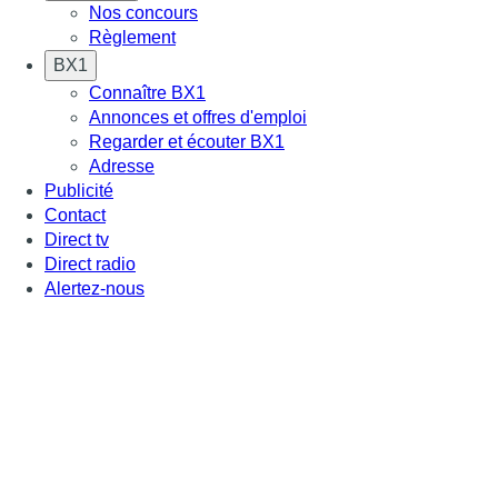
Nos concours
Règlement
BX1
Connaître BX1
Annonces et offres d'emploi
Regarder et écouter BX1
Adresse
Publicité
Contact
Direct tv
Direct radio
Alertez-nous