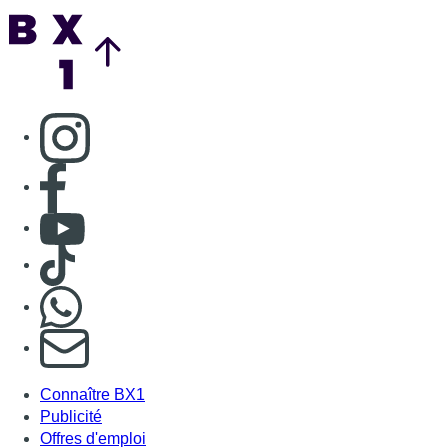
Back to top
Consulter page Instagram
Consulter page Facebook
Consulter Youtube
Consulter TikTok
Nous rejoindre sur Whatsapp
S'abonner à notre newsletter
Connaître BX1
Publicité
Offres d'emploi