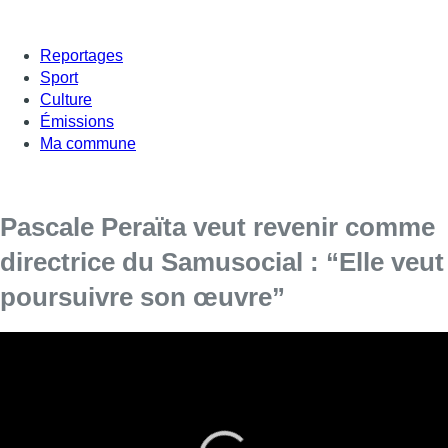
Reportages
Sport
Culture
Émissions
Ma commune
Pascale Peraïta veut revenir comme
directrice du Samusocial : “Elle veut
poursuivre son œuvre”
Pascale Peraïta va mettre fin à son congé sans solde au
sein de l’ASBL Samusocial afin de revenir vendredi comme
directrice de l’institution, confirme son avocat. Et selon ce
dernier, malgré le scandale, Pascale Peraïta veut
“poursuivre son œuvre” à l’ASBL et ne compte pas profiter