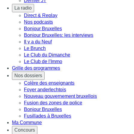
Dernier JT
La radio
Direct & Replay
Nos podcasts
Bonjour Bruxelles
Bonjour Bruxelles: les interviews
Il y a du Neuf
Le Brunch
Le Club du Dimanche
Le Club de l'Immo
Grille des programmes
Nos dossiers
Colère des enseignants
Foyer anderlechtois
Nouveau gouvernement bruxellois
Fusion des zones de police
Bonjour Bruxelles
Fusillades à Bruxelles
Ma Commune
Concours