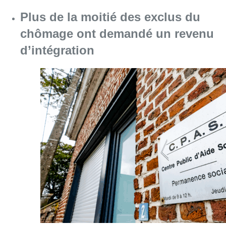
Consulter l'article "Plus de la moitié des e
06 août 2026
Partager l'article
Facebook
Twitter
WhatsApp
Share
04 octobre 2017
- 20h15
Modifié le
05 octobre 2017
- 07h49
Pascale Peraïta
Politique
Bruxelles-ville