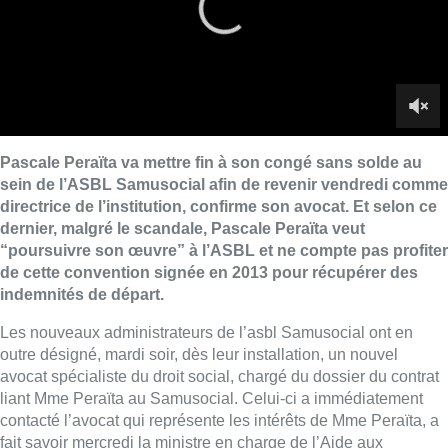
de cette convention signée en 2013 pour récupérer des
indemnités de départ.
Les nouveaux administrateurs de l’asbl Samusocial ont en
outre désigné, mardi soir, dès leur installation, un nouvel
avocat spécialiste du droit social, chargé du dossier du contrat
liant Mme Peraïta au Samusocial. Celui-ci a immédiatement
contacté l’avocat qui représente les intérêts de Mme Peraïta, a
fait savoir mercredi la ministre en charge de l’Aide aux
Personnes Céline Fremault (cdH). La ministre a par ailleurs
jugé
“inadmissible, après tout ce qui s’est passé au cours des
derniers mois, que Pascale Peraïta n’ait pas la lucidité de se
tenir à distance d’un organisme dont la Région gère la
transition”
.
>
Samusocial: Pascale Peraïta fera son retour comme
directrice ce vendredi
D’après la ministre, le cas de l’ancienne directrice fait
actuellement l’objet d’échange de courriers des conseils des
deux parties. Ces échanges sont couverts par le principe de