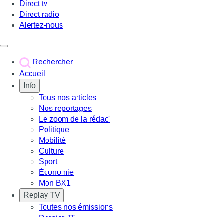
Direct tv
Direct radio
Alertez-nous
Déclencher le menu
Rechercher
Accueil
Info
Tous nos articles
Nos reportages
Le zoom de la rédac'
Politique
Mobilité
Culture
Sport
Économie
Mon BX1
Replay TV
Toutes nos émissions