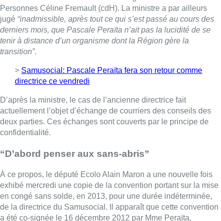
confidentialité.
“D’abord penser aux sans-abris”
À ce propos, le député Ecolo Alain Maron a une nouvelle fois
exhibé mercredi une copie de la convention portant sur la mise
en congé sans solde, en 2013, pour une durée indéterminée,
de la directrice du Samusocial. Il apparaît que cette convention
a été co-signée le 16 décembre 2012 par Mme Peraïta,
directrice générale, et par Gregory Polus, directeur de la
coordination.
>
Notre dossier sur le Samusocial
Par ailleurs, Céline Fremault a jugé
“regrettable, sur le plan
moral et à titre personnel, que Pascale Peraïta continue à
vouloir prendre toute une institution et ses travailleurs en
otages… La seule question qui mérite toute notre énergie est la
sortie de la rue des sans-abris et leur accompagnement pour
une réinsertion rapide et efficace. Vouloir se maintenir à tout
prix dans ce contexte frôle l’indécence”
, a encore dit la ministre.
(avec Belga)