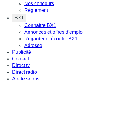
Nos concours
Règlement
BX1
Connaître BX1
Annonces et offres d'emploi
Regarder et écouter BX1
Adresse
Publicité
Contact
Direct tv
Direct radio
Alertez-nous