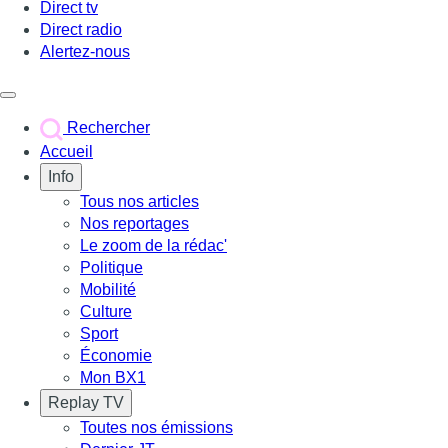
Direct tv
Direct radio
Alertez-nous
Déclencher le menu
Rechercher
Accueil
Info
Tous nos articles
Nos reportages
Le zoom de la rédac'
Politique
Mobilité
Culture
Sport
Économie
Mon BX1
Replay TV
Toutes nos émissions