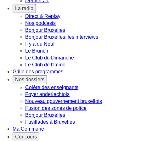
Dernier JT
La radio
Direct & Replay
Nos podcasts
Bonjour Bruxelles
Bonjour Bruxelles: les interviews
Il y a du Neuf
Le Brunch
Le Club du Dimanche
Le Club de l'Immo
Grille des programmes
Nos dossiers
Colère des enseignants
Foyer anderlechtois
Nouveau gouvernement bruxellois
Fusion des zones de police
Bonjour Bruxelles
Fusillades à Bruxelles
Ma Commune
Concours