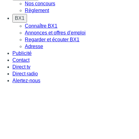
Nos concours
Règlement
BX1
Connaître BX1
Annonces et offres d'emploi
Regarder et écouter BX1
Adresse
Publicité
Contact
Direct tv
Direct radio
Alertez-nous