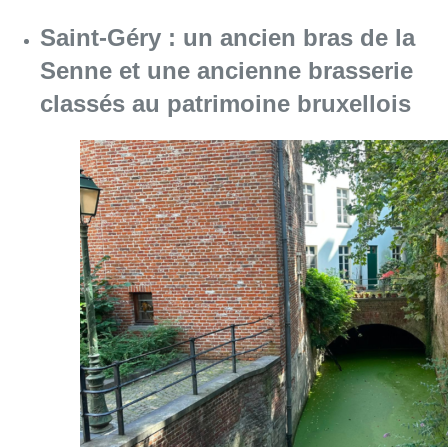
Consulter l'article "Saint-Géry : un ancien b
06 août 2026
Partager l'article
Facebook
Twitter
WhatsApp
Share
20 mars 2017
- 17h04
Modifié le
19 mars 2018
- 16h39
Bruxelles
Société