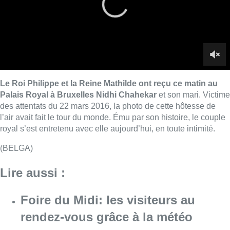
(BELGA)
Lire aussi :
Foire du Midi: les visiteurs au
rendez-vous grâce à la météo