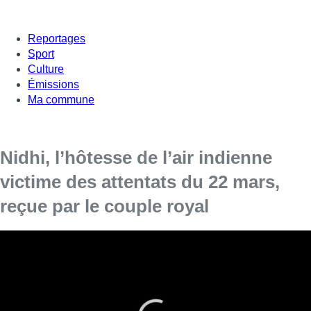
Reportages
Sport
Culture
Émissions
Ma commune
Nidhi, l’hôtesse de l’air indienne
victime des attentats du 22 mars,
reçue par le couple royal
Le Roi Philippe et la Reine Mathilde ont reçu ce matin au
Palais Royal à Bruxelles Nidhi Chahekar
et son mari. Victime
des attentats du 22 mars 2016, la photo de cette hôtesse de
l’air avait fait le tour du monde. Ému par son histoire, le couple
royal s’est entretenu avec elle aujourd’hui, en toute intimité.