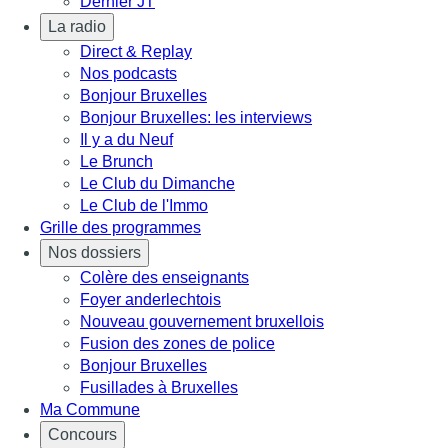
Dernier JT
La radio
Direct & Replay
Nos podcasts
Bonjour Bruxelles
Bonjour Bruxelles: les interviews
Il y a du Neuf
Le Brunch
Le Club du Dimanche
Le Club de l'Immo
Grille des programmes
Nos dossiers
Colère des enseignants
Foyer anderlechtois
Nouveau gouvernement bruxellois
Fusion des zones de police
Bonjour Bruxelles
Fusillades à Bruxelles
Ma Commune
Concours