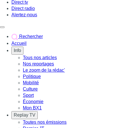
Direct tv
Direct radio
Alertez-nous
Déclencher le menu
Rechercher
Accueil
Info
Tous nos articles
Nos reportages
Le zoom de la rédac'
Politique
Mobilité
Culture
Sport
Économie
Mon BX1
Replay TV
Toutes nos émissions