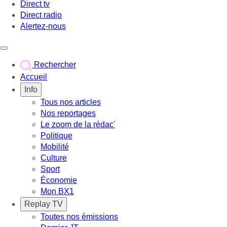
Direct tv
Direct radio
Alertez-nous
Déclencher le menu
Rechercher
Accueil
Info
Tous nos articles
Nos reportages
Le zoom de la rédac'
Politique
Mobilité
Culture
Sport
Économie
Mon BX1
Replay TV
Toutes nos émissions