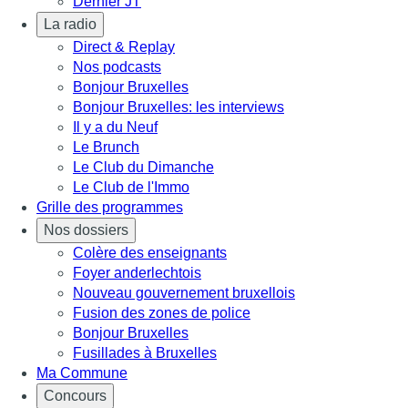
Dernier JT
La radio
Direct & Replay
Nos podcasts
Bonjour Bruxelles
Bonjour Bruxelles: les interviews
Il y a du Neuf
Le Brunch
Le Club du Dimanche
Le Club de l'Immo
Grille des programmes
Nos dossiers
Colère des enseignants
Foyer anderlechtois
Nouveau gouvernement bruxellois
Fusion des zones de police
Bonjour Bruxelles
Fusillades à Bruxelles
Ma Commune
Concours