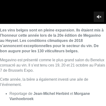
consacré au vin. Il s’est tenu ces 19, 20 et 21 octobre au Palais
7 de Brussels Expo.
Cette année, la bière a également investi une aile de
l’événement.
Reportage de
Jean-Michel Herbint
et
Morgane
Vanhoebroek
Lire aussi :
Foire du Midi: les visiteurs au
rendez-vous grâce à la météo