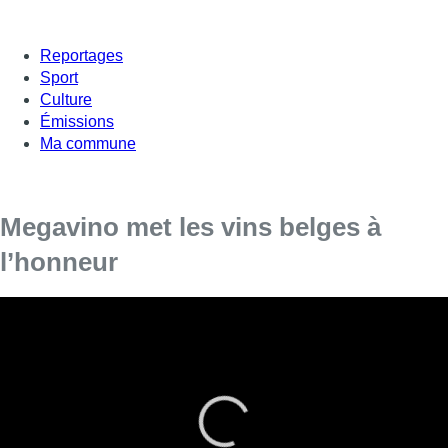
Reportages
Sport
Culture
Émissions
Ma commune
Megavino met les vins belges à
l’honneur
Les vins belges sont en pleine expansion. Ils étaient mis à
l’honneur cette année lors de la 20e édition de Megavino
au Heysel. Les conditions climatiques de 2018
s’annoncent exceptionnelles pour le secteur du vin. De
bon augure pour les 130 viticulteurs belges.
Megavino est présenté comme le plus grand salon du Benelux