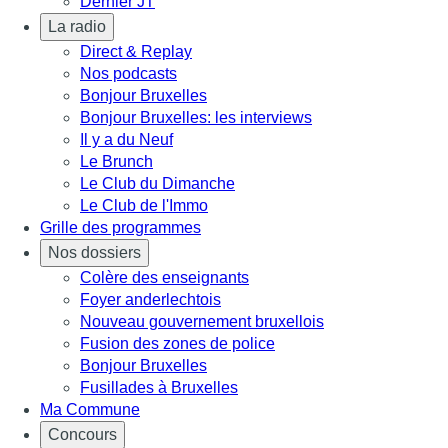
Dernier JT
La radio
Direct & Replay
Nos podcasts
Bonjour Bruxelles
Bonjour Bruxelles: les interviews
Il y a du Neuf
Le Brunch
Le Club du Dimanche
Le Club de l'Immo
Grille des programmes
Nos dossiers
Colère des enseignants
Foyer anderlechtois
Nouveau gouvernement bruxellois
Fusion des zones de police
Bonjour Bruxelles
Fusillades à Bruxelles
Ma Commune
Concours