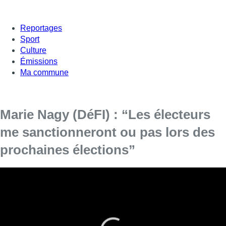
Reportages
Sport
Culture
Émissions
Ma commune
Marie Nagy (DéFI) : “Les électeurs
me sanctionneront ou pas lors des
prochaines élections”
Marie Nagy (DéFI),
conseillère communale à la Ville de
Bruxelles
, a répondu aux questions de Jean Jacques
Deleeuw dans L’Interview.
Rejoindre DéFI sans attendre les élections communales, est-ce
une stratégie pour pouvoir se représenter aux prochaines