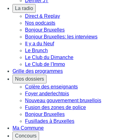
Dernier JT
La radio
Direct & Replay
Nos podcasts
Bonjour Bruxelles
Bonjour Bruxelles: les interviews
Il y a du Neuf
Le Brunch
Le Club du Dimanche
Le Club de l'Immo
Grille des programmes
Nos dossiers
Colère des enseignants
Foyer anderlechtois
Nouveau gouvernement bruxellois
Fusion des zones de police
Bonjour Bruxelles
Fusillades à Bruxelles
Ma Commune
Concours