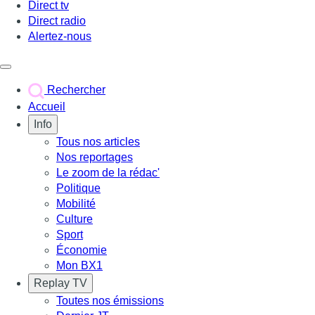
Direct tv
Direct radio
Alertez-nous
Déclencher le menu
Rechercher
Accueil
Info
Tous nos articles
Nos reportages
Le zoom de la rédac'
Politique
Mobilité
Culture
Sport
Économie
Mon BX1
Replay TV
Toutes nos émissions