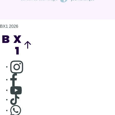
Consulter page Facebook
Consulter Youtube
Consulter TikTok
Nous rejoindre sur Whatsapp
S'abonner à notre newsletter
Connaître BX1
Publicité
Offres d'emploi
Contact
Mentions légales
Politique de cookies (UE)
Gérer les cookies