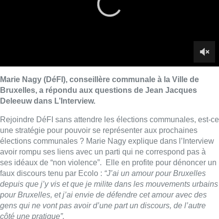
élections communales ? Marie Nagy explique dans l’Interview
avoir rompu ses liens avec un parti qui ne correspond pas à
ses idéaux de “non violence”. Elle en profite pour dénoncer un
faux discours tenu par Ecolo :
“J’ai un amour pour Bruxelles
depuis que j’y vis et que je milite dans les mouvements urbains
pour Bruxelles, et j’ai envie de défendre cet amour avec des
gens qui ne vont pas avoir d’une part un discours, de l’autre
côté une pratique”.
“J’ai trouvé de la force dans la violence qui m’a
été faite pour mes opinions”
Marie Nagy évoque une
“violence institutionnalisée”
chez
Ecolo à la Ville de Bruxelles. Au sujet de son départ d’Ecolo,
elle évoque une assemblée générale du 23 mars au cours de
laquelle elle a reçu une demande d’exclusion, signée par 9
membres du parti.
“Un procès stalinien s’en est suivi, je me
suis dit je quitte ce parti.”
déclare t-elle dans l’Interview. Marie
Nagy dit avoir voulu continuer à défendre ses convictions :
“
Je
porte des propositions qui me semblent cohérentes avec celles