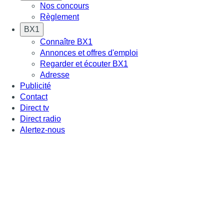
Nos concours
Règlement
BX1
Connaître BX1
Annonces et offres d'emploi
Regarder et écouter BX1
Adresse
Publicité
Contact
Direct tv
Direct radio
Alertez-nous