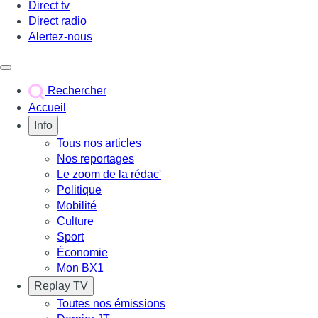
Direct tv
Direct radio
Alertez-nous
Déclencher le menu
Rechercher
Accueil
Info
Tous nos articles
Nos reportages
Le zoom de la rédac'
Politique
Mobilité
Culture
Sport
Économie
Mon BX1
Replay TV
Toutes nos émissions