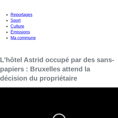
Reportages
Sport
Culture
Émissions
Ma commune
L’hôtel Astrid occupé par des sans-
papiers : Bruxelles attend la
décision du propriétaire
Une soixantaine de migrants du collectif la Voix des Sans-
Papiers occupent depuis mercredi un hôtel désaffecté du
centre de Bruxelles, où ils espèrent pouvoir rester durant
les mois à venir. Selon la porte-parole du bourgmestre de
la Ville de Bruxelles, les autorités attendent le