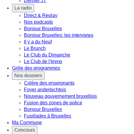
Dernier JT
La radio
Direct & Replay
Nos podcasts
Bonjour Bruxelles
Bonjour Bruxelles: les interviews
Il y a du Neuf
Le Brunch
Le Club du Dimanche
Le Club de l'Immo
Grille des programmes
Nos dossiers
Colère des enseignants
Foyer anderlechtois
Nouveau gouvernement bruxellois
Fusion des zones de police
Bonjour Bruxelles
Fusillades à Bruxelles
Ma Commune
Concours