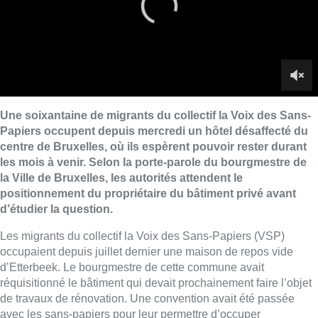
positionnement du propriétaire du bâtiment privé avant
d’étudier la question.
Les migrants du collectif la Voix des Sans-Papiers (VSP)
occupaient depuis juillet dernier une maison de repos vide
d’Etterbeek. Le bourgmestre de cette commune avait
réquisitionné le bâtiment qui devait prochainement faire l’objet
de travaux de rénovation. Une convention avait été passée
avec les sans-papiers pour leur permettre d’occuper
temporairement ce bien jusqu’au 15 septembre prochain. C’est
faute de solutions d’hébergement que les migrants de la Voix
des Sans-Papiers ont décidé ce mercredi d’occuper un hôtel
désaffecté du centre-ville.
“Pas de régularisation collective”, selon
Francken
Le collectif espère à présent que le bourgmestre de la Ville de
Bruxelles prendra une initiative similaire à celle de son
homologue d’Etterbeek, en réquisitionnant un bâtiment. Le
secrétaire d’État en charge de l’Asile et la Migration, Theo