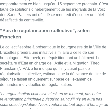
Francken (N-VA), a lui indiqué qu’il n’y aurait pas de
régularisation collective, estimant que la délivrance de titre de
séjour se faisait uniquement sur base de l’examen de
demandes individuelles de régularisation.
“La régularisation collective n’est, en ce moment, pas notre
revendication principale puisqu’on sait qu’il n’y en aura pas
sous cette législature. Nous voulons surtout aujourd’hui agir au
niveau communal, notamment par la réquisition par le
bourgmestre de la Ville de Bruxelles d’un bâtiment salubre et
décent où les migrants de VSP seront à l’abri durant quelques
mois. Comme ils cherchent perpétuellement un toit, ils n’ont
pas de temps à consacrer à leur combat politique pour leurs
papiers. L’urgence est donc que leurs droits fondamentaux
soient respectés, en ce compris celui au logement”
, indique
Violaine Alonso, membre du comité de soutien du collectif.
(Belga)
Images de
Nicolas Franchomme
.
Lire aussi :