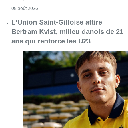
Consulter l'article "L’Union Saint-Gilloise at
08 août 2026
Partager l'article
Facebook
Twitter
WhatsApp
Share
14 septembre 2017
- 12h45
migrants
Sans-papiers