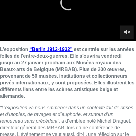
privés internationaux, y sont proposées. Elles illustrent les
différents liens entre les scènes artistiques belge et
allemande.
“L’exposition va nous emmener dans un contexte fait de crises
et d’utopies, de ravages et d’euphorie, et surtout d’un
renouveau sans précédent”,
a d’emblée noté Michel Draguet,
directeur général des MRBAB, lors d’une conférence de
presse. L’événement se veut aussi, dit-il, une réflexion sur le
passé “dont les musées sont les gardiens”.
Otto Dix, Raoul Hausmann, Ernst Ludwig Kirchner ou encore
Kasimir Malevitch sont autant d’artistes exposés pour mettre en
avant “la transformation sans précédent” que vit la métropole à
cette époque, traversée par les bouleversements sociaux,
politiques et technologiques de l’après-guerre.
“C’est une période de foisonnement artistique à Berlin, où
semblent ouverts tous les champs du possible”,
se réjouit la
commissaire de l’exposition, Inga Rossi-Shchrimpf.
“De
nombreuses oeuvres expriment cependant un pressentiment