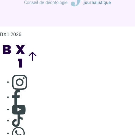
Consulter page Facebook
Consulter Youtube
Consulter TikTok
Nous rejoindre sur Whatsapp
S'abonner à notre newsletter
Connaître BX1
Publicité
Offres d'emploi
Contact
Mentions légales
Politique de cookies (UE)
Gérer les cookies