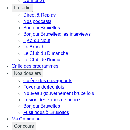
Dernier JT
La radio
Direct & Replay
Nos podcasts
Bonjour Bruxelles
Bonjour Bruxelles: les interviews
Il y a du Neuf
Le Brunch
Le Club du Dimanche
Le Club de l'Immo
Grille des programmes
Nos dossiers
Colère des enseignants
Foyer anderlechtois
Nouveau gouvernement bruxellois
Fusion des zones de police
Bonjour Bruxelles
Fusillades à Bruxelles
Ma Commune
Concours