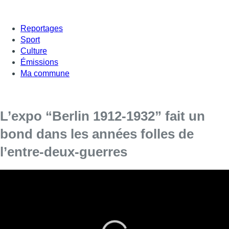
Reportages
Sport
Culture
Émissions
Ma commune
L’expo “Berlin 1912-1932” fait un
bond dans les années folles de
l’entre-deux-guerres
L’exposition
“Berlin 1912-1932”
est centrée sur les années
folles de l’entre-deux-guerres. Elle s’ouvrira vendredi
jusqu’au 27 janvier prochain aux Musées royaux des
Beaux-arts de Belgique (MRBAB). Plus de 200 œuvres,
provenant de 50 musées, institutions et collectionneurs