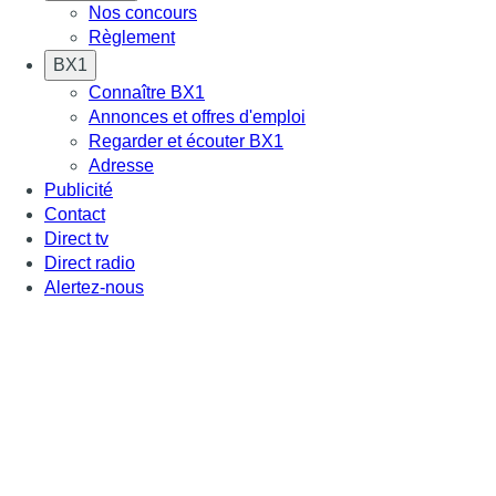
Nos concours
Règlement
BX1
Connaître BX1
Annonces et offres d'emploi
Regarder et écouter BX1
Adresse
Publicité
Contact
Direct tv
Direct radio
Alertez-nous