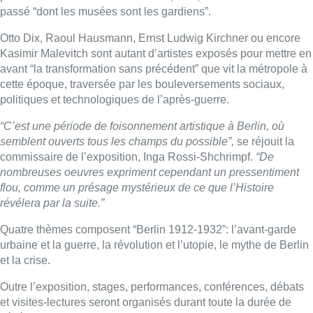
flou, comme un présage mystérieux de ce que l’Histoire
révélera par la suite.”
Quatre thèmes composent “Berlin 1912-1932”: l’avant-garde
urbaine et la guerre, la révolution et l’utopie, le mythe de Berlin
et la crise.
Outre l’exposition, stages, performances, conférences, débats
et visites-lectures seront organisés durant toute la durée de
l’événement, notamment au sein du Cabaret-philo,
“un endroit
de rencontre et d’émulation artistique dans l’esprit des cabarets
berlinois de l’entre-deux-guerres”.
Belga
Images et interview de
Nicolas Franchomme
Lire aussi :
Saint-Géry : un ancien bras de la
Senne et une ancienne brasserie