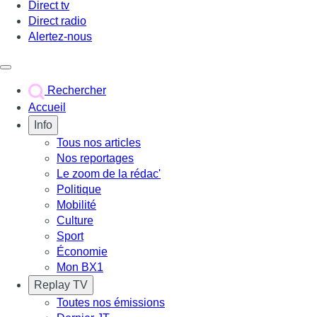
Direct tv
Direct radio
Alertez-nous
Déclencher le menu
Rechercher
Accueil
Info
Tous nos articles
Nos reportages
Le zoom de la rédac'
Politique
Mobilité
Culture
Sport
Économie
Mon BX1
Replay TV
Toutes nos émissions