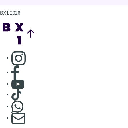
BX1 2026
Back to top
Consulter page Instagram
Consulter page Facebook
Consulter Youtube
Consulter TikTok
Nous rejoindre sur Whatsapp
S'abonner à notre newsletter