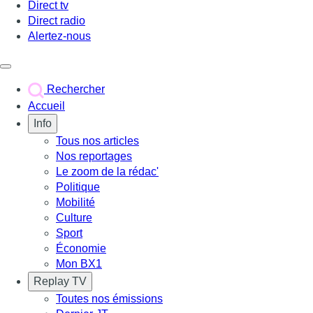
Direct tv
Direct radio
Alertez-nous
Déclencher le menu
Rechercher
Accueil
Info
Tous nos articles
Nos reportages
Le zoom de la rédac'
Politique
Mobilité
Culture
Sport
Économie
Mon BX1
Replay TV
Toutes nos émissions