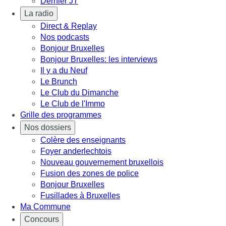
Dernier JT
La radio
Direct & Replay
Nos podcasts
Bonjour Bruxelles
Bonjour Bruxelles: les interviews
Il y a du Neuf
Le Brunch
Le Club du Dimanche
Le Club de l'Immo
Grille des programmes
Nos dossiers
Colère des enseignants
Foyer anderlechtois
Nouveau gouvernement bruxellois
Fusion des zones de police
Bonjour Bruxelles
Fusillades à Bruxelles
Ma Commune
Concours