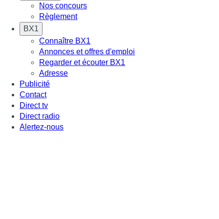
Nos concours
Règlement
BX1
Connaître BX1
Annonces et offres d'emploi
Regarder et écouter BX1
Adresse
Publicité
Contact
Direct tv
Direct radio
Alertez-nous