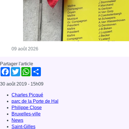
Consulter l'article "Au Meyboom, l’hommag
09 août 2026
Partager l'article
Facebook
Twitter
WhatsApp
Share
30 août 2019
- 15h09
Charles Picqué
parc de la Porte de Hal
Philippe Close
Bruxelles-ville
News
Saint-Gilles