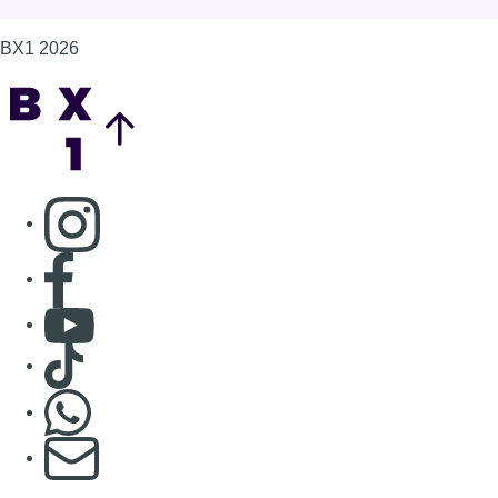
BX1 2026
Back to top
Consulter page Instagram
Consulter page Facebook
Consulter Youtube
Consulter TikTok
Nous rejoindre sur Whatsapp
S'abonner à notre newsletter