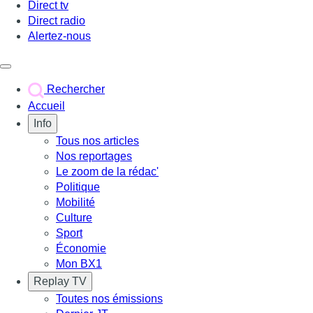
Direct tv
Direct radio
Alertez-nous
Déclencher le menu
Rechercher
Accueil
Info
Tous nos articles
Nos reportages
Le zoom de la rédac'
Politique
Mobilité
Culture
Sport
Économie
Mon BX1
Replay TV
Toutes nos émissions