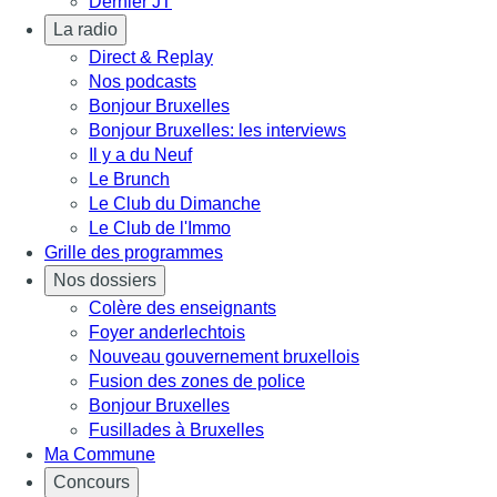
Dernier JT
La radio
Direct & Replay
Nos podcasts
Bonjour Bruxelles
Bonjour Bruxelles: les interviews
Il y a du Neuf
Le Brunch
Le Club du Dimanche
Le Club de l'Immo
Grille des programmes
Nos dossiers
Colère des enseignants
Foyer anderlechtois
Nouveau gouvernement bruxellois
Fusion des zones de police
Bonjour Bruxelles
Fusillades à Bruxelles
Ma Commune
Concours