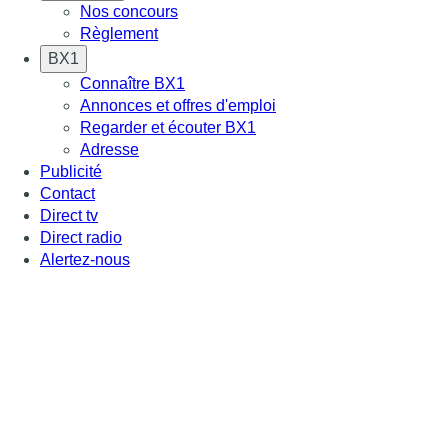
Nos concours
Règlement
BX1
Connaître BX1
Annonces et offres d'emploi
Regarder et écouter BX1
Adresse
Publicité
Contact
Direct tv
Direct radio
Alertez-nous