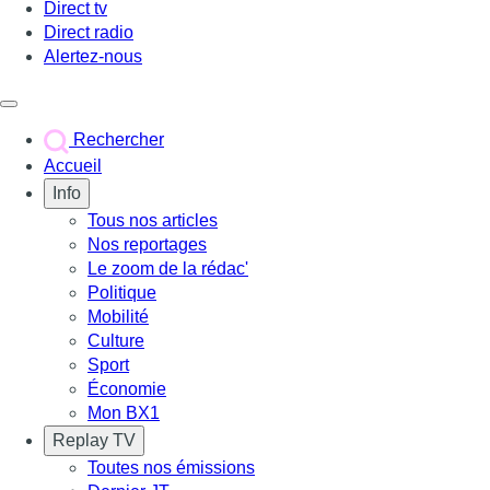
Direct tv
Direct radio
Alertez-nous
Déclencher le menu
Rechercher
Accueil
Info
Tous nos articles
Nos reportages
Le zoom de la rédac'
Politique
Mobilité
Culture
Sport
Économie
Mon BX1
Replay TV
Toutes nos émissions