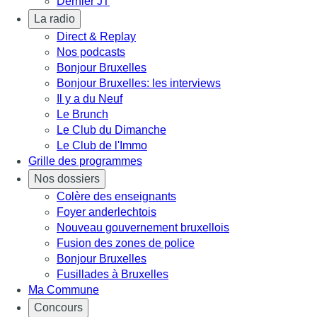
Dernier JT
La radio
Direct & Replay
Nos podcasts
Bonjour Bruxelles
Bonjour Bruxelles: les interviews
Il y a du Neuf
Le Brunch
Le Club du Dimanche
Le Club de l'Immo
Grille des programmes
Nos dossiers
Colère des enseignants
Foyer anderlechtois
Nouveau gouvernement bruxellois
Fusion des zones de police
Bonjour Bruxelles
Fusillades à Bruxelles
Ma Commune
Concours