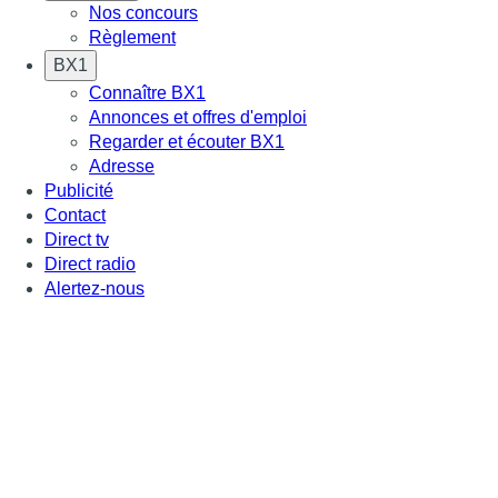
Nos concours
Règlement
BX1
Connaître BX1
Annonces et offres d'emploi
Regarder et écouter BX1
Adresse
Publicité
Contact
Direct tv
Direct radio
Alertez-nous