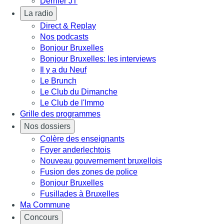
Dernier JT
La radio
Direct & Replay
Nos podcasts
Bonjour Bruxelles
Bonjour Bruxelles: les interviews
Il y a du Neuf
Le Brunch
Le Club du Dimanche
Le Club de l'Immo
Grille des programmes
Nos dossiers
Colère des enseignants
Foyer anderlechtois
Nouveau gouvernement bruxellois
Fusion des zones de police
Bonjour Bruxelles
Fusillades à Bruxelles
Ma Commune
Concours