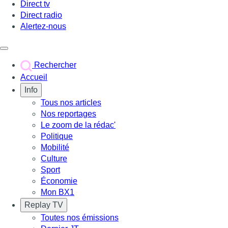
Direct tv
Direct radio
Alertez-nous
Déclencher le menu
Rechercher
Accueil
Info
Tous nos articles
Nos reportages
Le zoom de la rédac'
Politique
Mobilité
Culture
Sport
Économie
Mon BX1
Replay TV
Toutes nos émissions