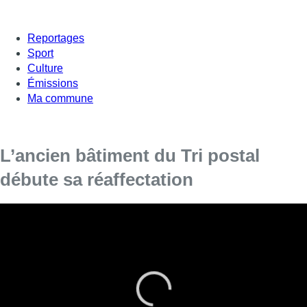
Reportages
Sport
Culture
Émissions
Ma commune
L’ancien bâtiment du Tri postal
débute sa réaffectation
On y réceptionnait autrefois le courrier… Les anciens
bâtiments du tri postal à côté de la Gare du Midi sont en
travaux. La SNCB y installera son siège en 2023, et d’ici-là,
l’association Communa prend ses quartiers au rez-de-
chaussée pour y développer une série d’activités.
On y verra bientôt une salle de danse professionnelle et un