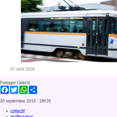
Partager l'article
Facebook
Twitter
WhatsApp
Share
20 septembre 2019
- 18h35
collectif
réaffectation
Tri postal
Bruxelles-ville
News
Offres d’emploi