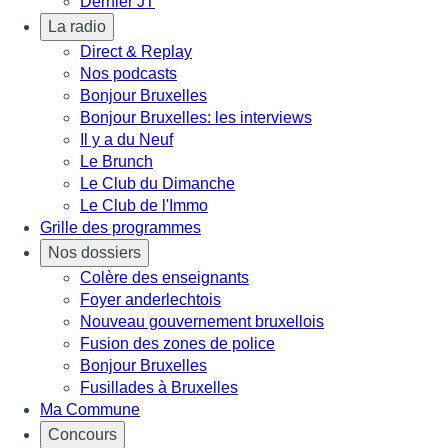
Dernier JT
La radio
Direct & Replay
Nos podcasts
Bonjour Bruxelles
Bonjour Bruxelles: les interviews
Il y a du Neuf
Le Brunch
Le Club du Dimanche
Le Club de l'Immo
Grille des programmes
Nos dossiers
Colère des enseignants
Foyer anderlechtois
Nouveau gouvernement bruxellois
Fusion des zones de police
Bonjour Bruxelles
Fusillades à Bruxelles
Ma Commune
Concours