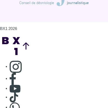
Consulter page Facebook
Consulter Youtube
Consulter TikTok
Nous rejoindre sur Whatsapp
S'abonner à notre newsletter
Connaître BX1
Publicité
Offres d'emploi
Contact
Mentions légales
Politique de cookies (UE)
Gérer les cookies