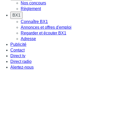
Nos concours
Règlement
BX1
Connaître BX1
Annonces et offres d'emploi
Regarder et écouter BX1
Adresse
Publicité
Contact
Direct tv
Direct radio
Alertez-nous