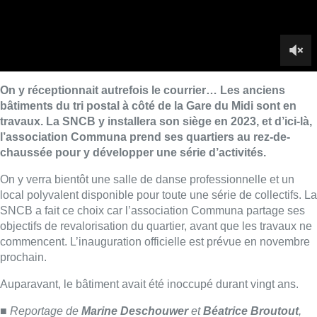
local polyvalent disponible pour toute une série de collectifs. La
SNCB a fait ce choix car l’association Communa partage ses
objectifs de revalorisation du quartier, avant que les travaux ne
commencent. L’inauguration officielle est prévue en novembre
prochain.
Auparavant, le bâtiment avait été inoccupé durant vingt ans.
■
Reportage de
Marine Deschouwer
et
Béatrice Broutout
,
avec
Luca Peyskens
Lire aussi :
Dernier kilomètre : comment rendre
les livraisons plus durables en
ville?