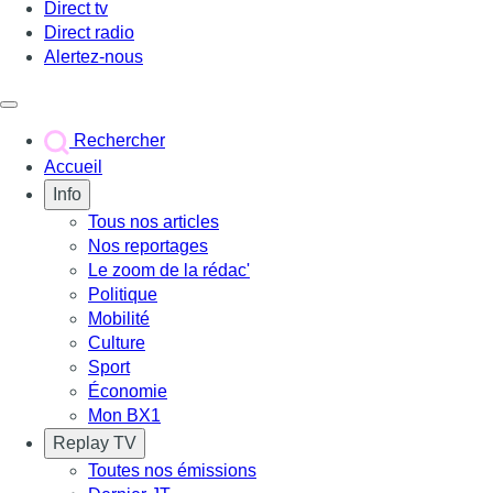
Direct tv
Direct radio
Alertez-nous
Déclencher le menu
Rechercher
Accueil
Info
Tous nos articles
Nos reportages
Le zoom de la rédac'
Politique
Mobilité
Culture
Sport
Économie
Mon BX1
Replay TV
Toutes nos émissions