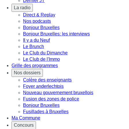
Dernier JT
La radio
Direct & Replay
Nos podcasts
Bonjour Bruxelles
Bonjour Bruxelles: les interviews
Il y a du Neuf
Le Brunch
Le Club du Dimanche
Le Club de l'Immo
Grille des programmes
Nos dossiers
Colère des enseignants
Foyer anderlechtois
Nouveau gouvernement bruxellois
Fusion des zones de police
Bonjour Bruxelles
Fusillades à Bruxelles
Ma Commune
Concours