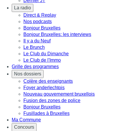
Dernier JT
La radio
Direct & Replay
Nos podcasts
Bonjour Bruxelles
Bonjour Bruxelles: les interviews
Il y a du Neuf
Le Brunch
Le Club du Dimanche
Le Club de l'Immo
Grille des programmes
Nos dossiers
Colère des enseignants
Foyer anderlechtois
Nouveau gouvernement bruxellois
Fusion des zones de police
Bonjour Bruxelles
Fusillades à Bruxelles
Ma Commune
Concours