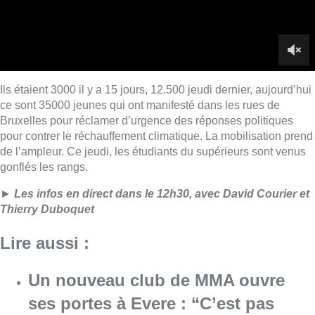
►
Les infos en direct dans le 12h30, avec David Courier et
Thierry Duboquet
Lire aussi :
Un nouveau club de MMA ouvre
ses portes à Evere : “C’est pas
comme on voit à la télé”