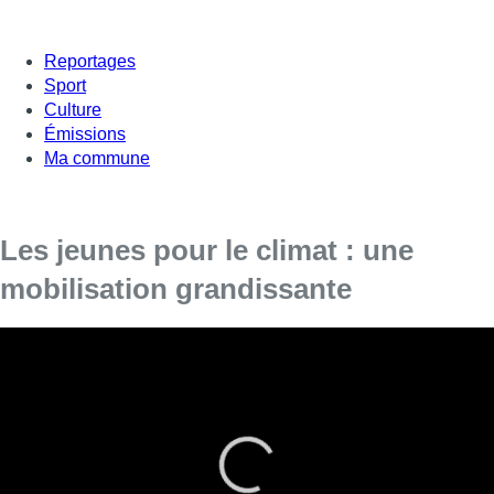
Reportages
Sport
Culture
Émissions
Ma commune
Les jeunes pour le climat : une
mobilisation grandissante
Ils étaient 3000 il y a 15 jours, 12.500 jeudi dernier, aujourd’hui
ce sont 35000 jeunes qui ont manifesté dans les rues de
Bruxelles pour réclamer d’urgence des réponses politiques
pour contrer le réchauffement climatique. La mobilisation prend
de l’ampleur. Ce jeudi, les étudiants du supérieurs sont venus
gonflés les rangs.