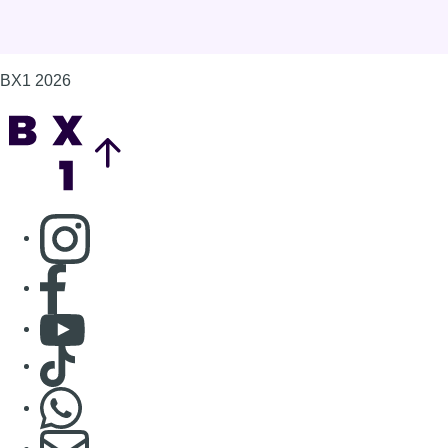
Consulter page Facebook
Consulter Youtube
Consulter TikTok
Nous rejoindre sur Whatsapp
S'abonner à notre newsletter
Connaître BX1
Publicité
Offres d'emploi
Contact
Mentions légales
Politique de cookies (UE)
Gérer les cookies