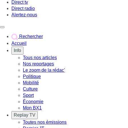
Direct tv
Direct radio
Alertez-nous
Déclencher le menu
Rechercher
Accueil
Info
Tous nos articles
Nos reportages
Le zoom de la rédac'
Politique
Mobilité
Culture
Sport
Économie
Mon BX1
Replay TV
Toutes nos émissions