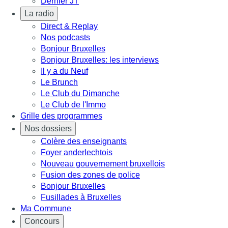
Dernier JT
La radio
Direct & Replay
Nos podcasts
Bonjour Bruxelles
Bonjour Bruxelles: les interviews
Il y a du Neuf
Le Brunch
Le Club du Dimanche
Le Club de l'Immo
Grille des programmes
Nos dossiers
Colère des enseignants
Foyer anderlechtois
Nouveau gouvernement bruxellois
Fusion des zones de police
Bonjour Bruxelles
Fusillades à Bruxelles
Ma Commune
Concours