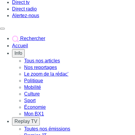
Direct tv
Direct radio
Alertez-nous
Déclencher le menu
Rechercher
Accueil
Info
Tous nos articles
Nos reportages
Le zoom de la rédac'
Politique
Mobilité
Culture
Sport
Économie
Mon BX1
Replay TV
Toutes nos émissions