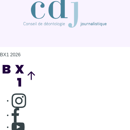
Consulter page Instagram
Consulter page Facebook
Consulter Youtube
Consulter TikTok
Nous rejoindre sur Whatsapp
S'abonner à notre newsletter
Connaître BX1
Publicité
Offres d'emploi
Contact
Mentions légales
Politique de cookies (UE)