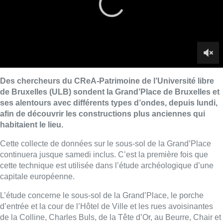
Cette collecte de données sur le sous-sol de la Grand’Place
continuera jusque samedi inclus. C’est la première fois que
cette technique est utilisée dans l’étude archéologique d’une
capitale européenne.
L’étude concerne le sous-sol de la Grand’Place, le porche
d’entrée et la cour de l’Hôtel de Ville et les rues avoisinantes
de la Colline, Charles Buls, de la Tête d’Or, au Beurre, Chair et
Pain et des Chapeliers. Ce projet bénéficie du soutien du
Fonds Jean-Jacques Comhaire géré par la Fondation Roi
Baudouin.
Les chercheurs travaillent avec deux équipes françaises de
l’Université Paris VI et du laboratoire d’archéologie de l’École
Normale supérieure de Paris. Ils mêlent différentes techniques
non-invasives, le radar-sol (ondes électromagnétiques), la
prospection électrostatique et des ondes sonores.
“Des radars
sont dirigés vers le sol et 32 antennes vont capter à 32
hauteurs différentes les signaux de retour. S’ils reviennent vite,
c’est qu’ils ont rencontré quelque chose de dur”
, explique