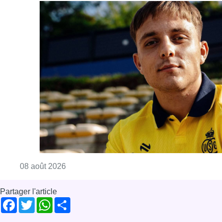
Consulter l'article "L’Union Saint-Gilloise at
08 août 2026
Partager l'article
Facebook
Twitter
WhatsApp
Share
16 mai 2018
- 14h38
Grand'Place
Histoire
Patrimoine
Bruxelles-ville
News
Offres d’emploi