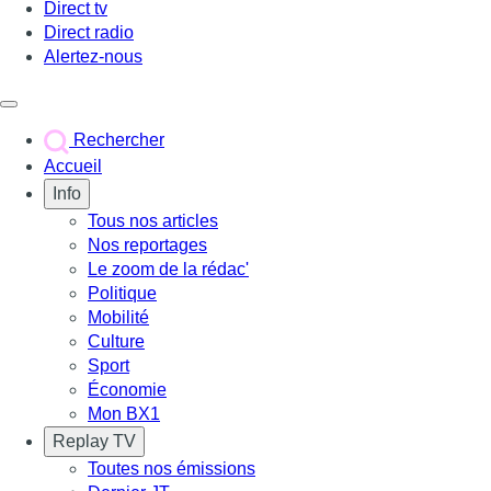
Direct tv
Direct radio
Alertez-nous
Déclencher le menu
Rechercher
Accueil
Info
Tous nos articles
Nos reportages
Le zoom de la rédac'
Politique
Mobilité
Culture
Sport
Économie
Mon BX1
Replay TV
Toutes nos émissions