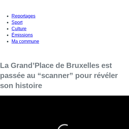
Reportages
Sport
Culture
Émissions
Ma commune
La Grand’Place de Bruxelles est
passée au “scanner” pour révéler
son histoire
Des chercheurs du CReA-Patrimoine de l’Université libre
de Bruxelles (ULB) sondent la Grand’Place de Bruxelles et
ses alentours avec différents types d’ondes, depuis lundi,
afin de découvrir les constructions plus anciennes qui
habitaient le lieu.