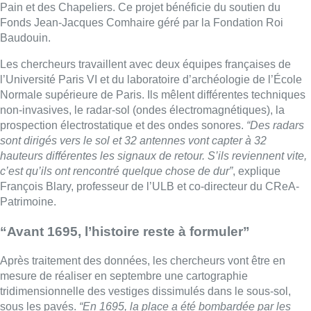
François Blary, professeur de l’ULB et co-directeur du CReA-
Patrimoine.
“Avant 1695, l’histoire reste à formuler”
Après traitement des données, les chercheurs vont être en
mesure de réaliser en septembre une cartographie
tridimensionnelle des vestiges dissimulés dans le sous-sol,
sous les pavés.
“En 1695, la place a été bombardée par les
Français et 70% de la surface bâtie avait alors été touchée”
,
continue François Blary.
“Après 1695, la place a été reformulée
à peu près comme nous la connaissons actuellement. Par
contre, avant 1695, l’histoire reste à formuler. On a des textes
qui mentionnent des bâtiments, mais dont on ne peut pas
préciser l’emplacement. La topographie que nous réalisons va
nous permettre de cartographier le lieu. D’après les premiers
constats, des éléments pourraient correspondre à d’anciennes
maisons qui ont été détruites pour l’édification de l’hôtel de
Ville. On espère retrouver l’emplacement d’une fontaine
magnifique, octogonale, dont l’emplacement a été changé deux
fois de suite”
.