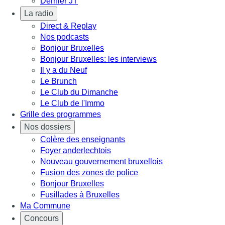
Dernier JT
La radio
Direct & Replay
Nos podcasts
Bonjour Bruxelles
Bonjour Bruxelles: les interviews
Il y a du Neuf
Le Brunch
Le Club du Dimanche
Le Club de l'Immo
Grille des programmes
Nos dossiers
Colère des enseignants
Foyer anderlechtois
Nouveau gouvernement bruxellois
Fusion des zones de police
Bonjour Bruxelles
Fusillades à Bruxelles
Ma Commune
Concours