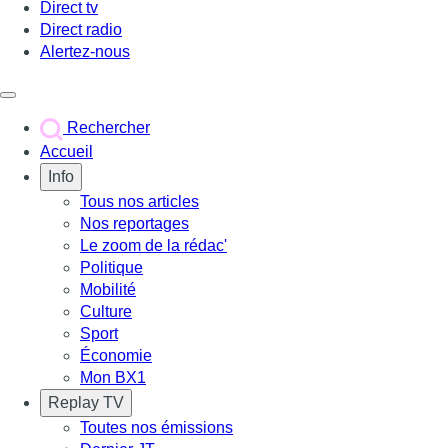
Direct tv
Direct radio
Alertez-nous
Déclencher le menu
Rechercher
Accueil
Info
Tous nos articles
Nos reportages
Le zoom de la rédac'
Politique
Mobilité
Culture
Sport
Économie
Mon BX1
Replay TV
Toutes nos émissions