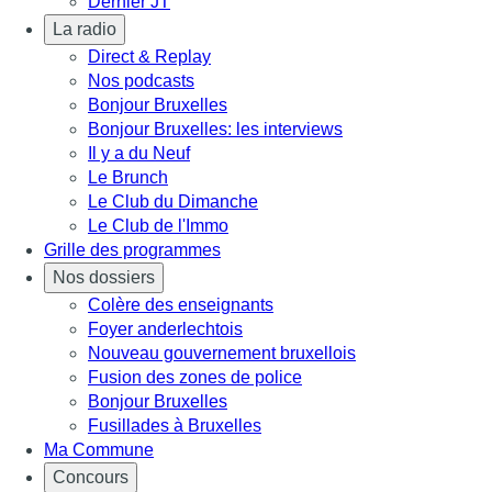
Dernier JT
La radio
Direct & Replay
Nos podcasts
Bonjour Bruxelles
Bonjour Bruxelles: les interviews
Il y a du Neuf
Le Brunch
Le Club du Dimanche
Le Club de l'Immo
Grille des programmes
Nos dossiers
Colère des enseignants
Foyer anderlechtois
Nouveau gouvernement bruxellois
Fusion des zones de police
Bonjour Bruxelles
Fusillades à Bruxelles
Ma Commune
Concours