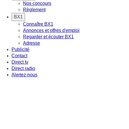
Nos concours
Règlement
BX1
Connaître BX1
Annonces et offres d'emploi
Regarder et écouter BX1
Adresse
Publicité
Contact
Direct tv
Direct radio
Alertez-nous