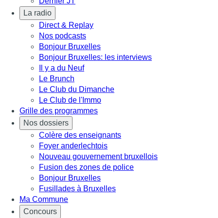
Dernier JT
La radio
Direct & Replay
Nos podcasts
Bonjour Bruxelles
Bonjour Bruxelles: les interviews
Il y a du Neuf
Le Brunch
Le Club du Dimanche
Le Club de l'Immo
Grille des programmes
Nos dossiers
Colère des enseignants
Foyer anderlechtois
Nouveau gouvernement bruxellois
Fusion des zones de police
Bonjour Bruxelles
Fusillades à Bruxelles
Ma Commune
Concours