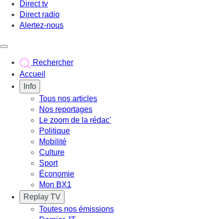
Direct tv
Direct radio
Alertez-nous
Déclencher le menu
Rechercher
Accueil
Info
Tous nos articles
Nos reportages
Le zoom de la rédac'
Politique
Mobilité
Culture
Sport
Économie
Mon BX1
Replay TV
Toutes nos émissions