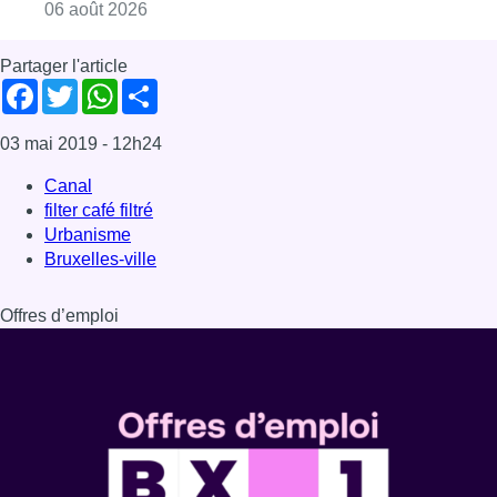
Consulter l'article "Saint-Géry : un ancien b
06 août 2026
Partager l'article
Facebook
Twitter
WhatsApp
Share
03 mai 2019
- 12h24
Canal
filter café filtré
Urbanisme
Bruxelles-ville
Offres d’emploi