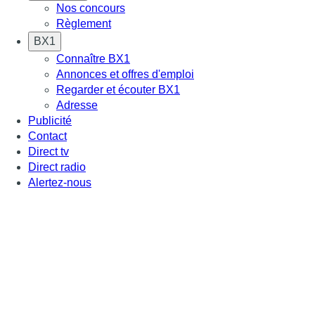
Nos concours
Règlement
BX1
Connaître BX1
Annonces et offres d'emploi
Regarder et écouter BX1
Adresse
Publicité
Contact
Direct tv
Direct radio
Alertez-nous