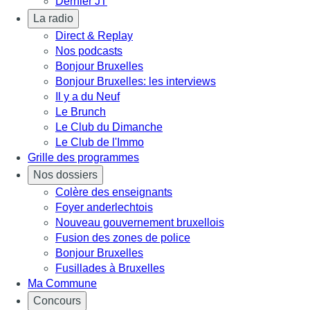
Dernier JT
La radio
Direct & Replay
Nos podcasts
Bonjour Bruxelles
Bonjour Bruxelles: les interviews
Il y a du Neuf
Le Brunch
Le Club du Dimanche
Le Club de l'Immo
Grille des programmes
Nos dossiers
Colère des enseignants
Foyer anderlechtois
Nouveau gouvernement bruxellois
Fusion des zones de police
Bonjour Bruxelles
Fusillades à Bruxelles
Ma Commune
Concours