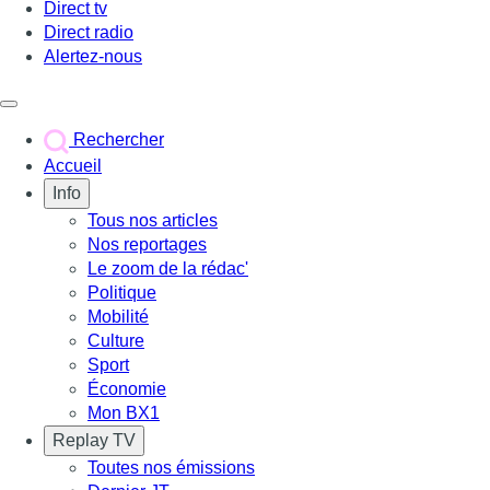
Direct tv
Direct radio
Alertez-nous
Déclencher le menu
Rechercher
Accueil
Info
Tous nos articles
Nos reportages
Le zoom de la rédac'
Politique
Mobilité
Culture
Sport
Économie
Mon BX1
Replay TV
Toutes nos émissions