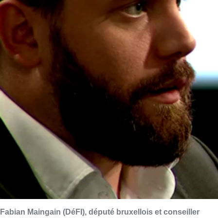
Fabian Maingain (DéFI), député bruxellois et conseiller