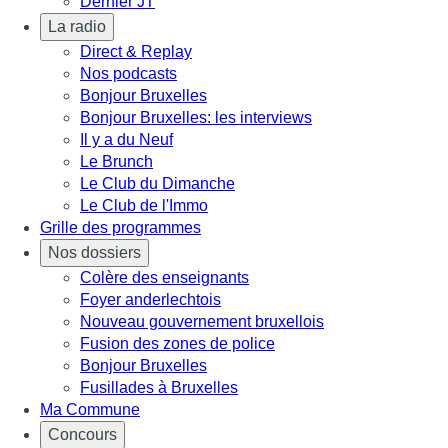
Dernier JT
La radio
Direct & Replay
Nos podcasts
Bonjour Bruxelles
Bonjour Bruxelles: les interviews
Il y a du Neuf
Le Brunch
Le Club du Dimanche
Le Club de l'Immo
Grille des programmes
Nos dossiers
Colère des enseignants
Foyer anderlechtois
Nouveau gouvernement bruxellois
Fusion des zones de police
Bonjour Bruxelles
Fusillades à Bruxelles
Ma Commune
Concours