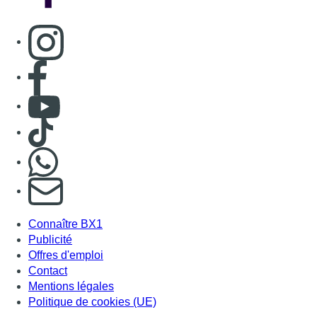
Consulter page Instagram
Consulter page Facebook
Consulter Youtube
Consulter TikTok
Nous rejoindre sur Whatsapp
S'abonner à notre newsletter
Connaître BX1
Publicité
Offres d'emploi
Contact
Mentions légales
Politique de cookies (UE)