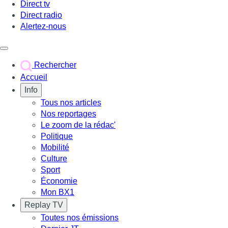
Direct tv
Direct radio
Alertez-nous
Déclencher le menu
Rechercher
Accueil
Info
Tous nos articles
Nos reportages
Le zoom de la rédac'
Politique
Mobilité
Culture
Sport
Économie
Mon BX1
Replay TV
Toutes nos émissions