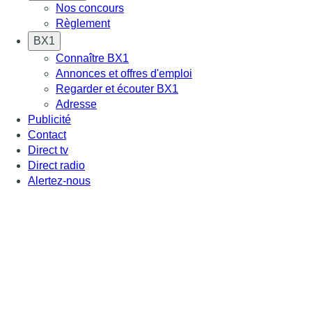
Nos concours
Règlement
BX1
Connaître BX1
Annonces et offres d'emploi
Regarder et écouter BX1
Adresse
Publicité
Contact
Direct tv
Direct radio
Alertez-nous