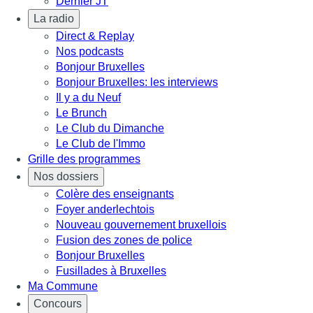
Dernier JT
La radio
Direct & Replay
Nos podcasts
Bonjour Bruxelles
Bonjour Bruxelles: les interviews
Il y a du Neuf
Le Brunch
Le Club du Dimanche
Le Club de l'Immo
Grille des programmes
Nos dossiers
Colère des enseignants
Foyer anderlechtois
Nouveau gouvernement bruxellois
Fusion des zones de police
Bonjour Bruxelles
Fusillades à Bruxelles
Ma Commune
Concours