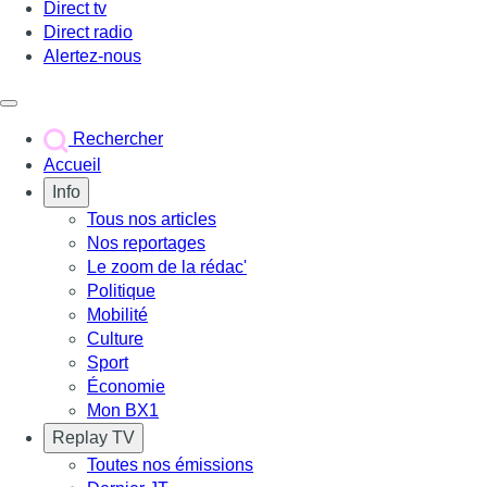
Direct tv
Direct radio
Alertez-nous
Déclencher le menu
Rechercher
Accueil
Info
Tous nos articles
Nos reportages
Le zoom de la rédac'
Politique
Mobilité
Culture
Sport
Économie
Mon BX1
Replay TV
Toutes nos émissions