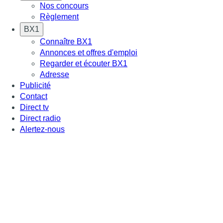
Nos concours
Règlement
BX1
Connaître BX1
Annonces et offres d'emploi
Regarder et écouter BX1
Adresse
Publicité
Contact
Direct tv
Direct radio
Alertez-nous