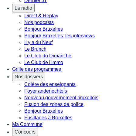
Dernier JT
La radio
Direct & Replay
Nos podcasts
Bonjour Bruxelles
Bonjour Bruxelles: les interviews
Il y a du Neuf
Le Brunch
Le Club du Dimanche
Le Club de l'Immo
Grille des programmes
Nos dossiers
Colère des enseignants
Foyer anderlechtois
Nouveau gouvernement bruxellois
Fusion des zones de police
Bonjour Bruxelles
Fusillades à Bruxelles
Ma Commune
Concours