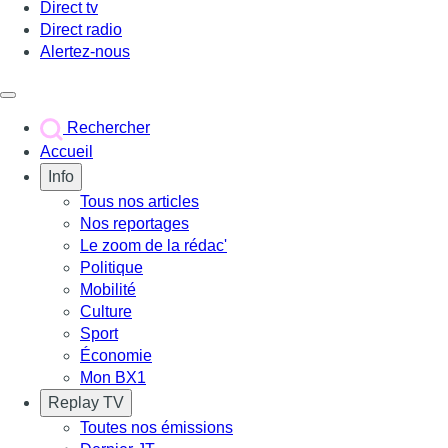
Direct tv
Direct radio
Alertez-nous
Déclencher le menu
Rechercher
Accueil
Info
Tous nos articles
Nos reportages
Le zoom de la rédac'
Politique
Mobilité
Culture
Sport
Économie
Mon BX1
Replay TV
Toutes nos émissions