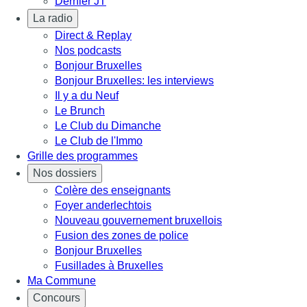
Dernier JT
La radio
Direct & Replay
Nos podcasts
Bonjour Bruxelles
Bonjour Bruxelles: les interviews
Il y a du Neuf
Le Brunch
Le Club du Dimanche
Le Club de l'Immo
Grille des programmes
Nos dossiers
Colère des enseignants
Foyer anderlechtois
Nouveau gouvernement bruxellois
Fusion des zones de police
Bonjour Bruxelles
Fusillades à Bruxelles
Ma Commune
Concours