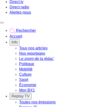
Direct tv
Direct radio
Alertez-nous
Déclencher le menu
Rechercher
Accueil
Info
Tous nos articles
Nos reportages
Le zoom de la rédac'
Politique
Mobilité
Culture
Sport
Économie
Mon BX1
Replay TV
Toutes nos émissions