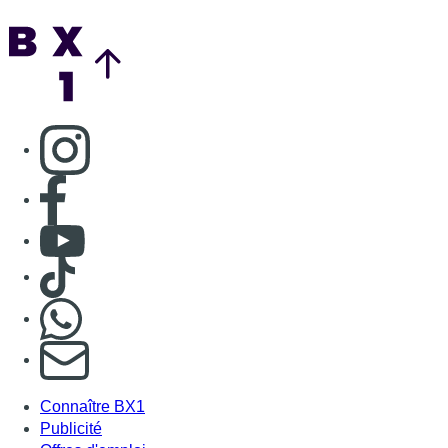
Back to top
Consulter page Instagram
Consulter page Facebook
Consulter Youtube
Consulter TikTok
Nous rejoindre sur Whatsapp
S'abonner à notre newsletter
Connaître BX1
Publicité