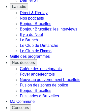
Dernier JT
La radio
Direct & Replay
Nos podcasts
Bonjour Bruxelles
Bonjour Bruxelles: les interviews
Il y a du Neuf
Le Brunch
Le Club du Dimanche
Le Club de l'Immo
Grille des programmes
Nos dossiers
Colère des enseignants
Foyer anderlechtois
Nouveau gouvernement bruxellois
Fusion des zones de police
Bonjour Bruxelles
Fusillades à Bruxelles
Ma Commune
Concours