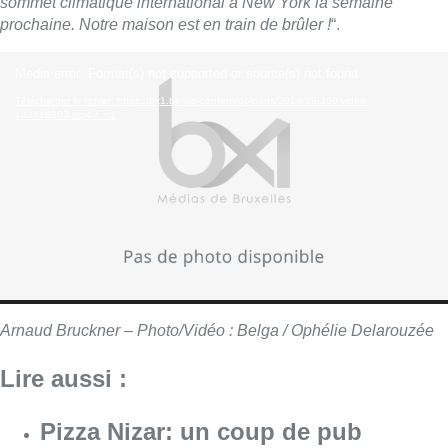
sommet climatique international à New York la semaine
prochaine. Notre maison est en train de brûler !
“.
Lecteur
Media error: Format(s) not supported or source(s) not found
vidéo
Télécharger le fichier: https://bx1.be/wp-content/uploads/2019/09/360-video-
102418203.mp4?_=1
Arnaud Bruckner – Photo/Vidéo : Belga / Ophélie Delarouzée
Lire aussi :
Pizza Nizar: un coup de pub