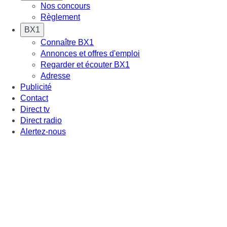
Nos concours
Règlement
BX1
Connaître BX1
Annonces et offres d'emploi
Regarder et écouter BX1
Adresse
Publicité
Contact
Direct tv
Direct radio
Alertez-nous