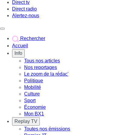
Direct tv
Direct radio
Alertez-nous
Déclencher le menu
Rechercher
Accueil
Info
Tous nos articles
Nos reportages
Le zoom de la rédac'
Politique
Mobilité
Culture
Sport
Économie
Mon BX1
Replay TV
Toutes nos émissions