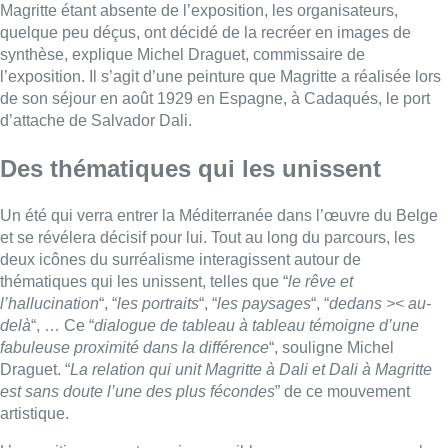
thématiques qui les unissent, telles que “
le rêve et
l’hallucination
“, “
les portraits
“, “
les paysages
“, “
dedans >< au-
delà
“, … Ce “
dialogue de tableau à tableau témoigne d’une
fabuleuse proximité dans la différence
“, souligne Michel
Draguet. “
La relation qui unit Magritte à Dali et Dali à Magritte
est sans doute l’une des plus fécondes
” de ce mouvement
artistique.
L’exposition se veut aussi accessible aux personnes aveugles
ou malvoyantes, grâce notamment à quatre postes tactiles qui
décrivent en braille des œuvres significatives des artistes,
reproduites en relief. Plusieurs activités seront aussi
organisées dans le cadre de l’événement. Les 10 ans du
Musée Magritte, qui a déjà accueilli plus de trois millions de
visiteurs, seront par ailleurs célébrés lors d’une grande journée
festive le dimanche 24 novembre prochain.
C.Bk. et Belga / Image: Dali & Magritte
Lire aussi :