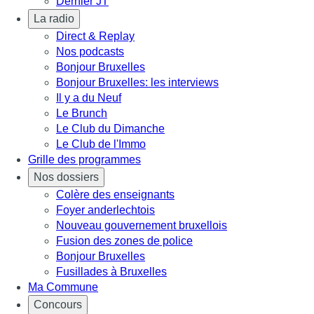
Dernier JT
La radio
Direct & Replay
Nos podcasts
Bonjour Bruxelles
Bonjour Bruxelles: les interviews
Il y a du Neuf
Le Brunch
Le Club du Dimanche
Le Club de l'Immo
Grille des programmes
Nos dossiers
Colère des enseignants
Foyer anderlechtois
Nouveau gouvernement bruxellois
Fusion des zones de police
Bonjour Bruxelles
Fusillades à Bruxelles
Ma Commune
Concours