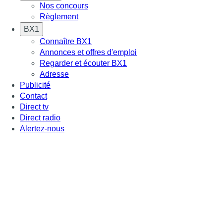
Nos concours
Règlement
BX1
Connaître BX1
Annonces et offres d'emploi
Regarder et écouter BX1
Adresse
Publicité
Contact
Direct tv
Direct radio
Alertez-nous