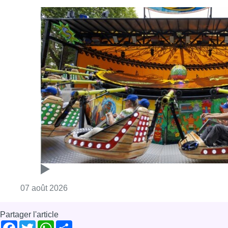
Consulter l'article "Foire du Midi: les visite
07 août 2026
Partager l'article
Facebook
Twitter
WhatsApp
Share
10 octobre 2019
- 13h44
Modifié le
11 octobre 2019
- 07h02
art
Artiste
Musées royaux des Beaux-Arts de Belgique
Peinture
Bruxelles-ville
News