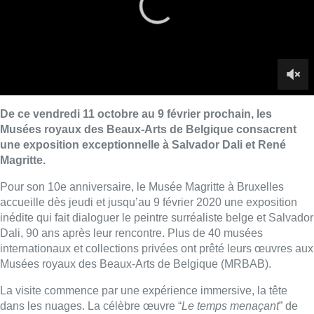
accueille dès jeudi et jusqu’au 9 février 2020 une exposition
inédite qui fait dialoguer le peintre surréaliste belge et Salvador
Dali, 90 ans après leur rencontre. Plus de 40 musées
internationaux et collections privées ont prêté leurs œuvres aux
Musées royaux des Beaux-Arts de Belgique (MRBAB).
La visite commence par une expérience immersive, la tête
dans les nuages. La célèbre œuvre “
Le temps menaçant
” de
Magritte étant absente de l’exposition, les organisateurs,
quelque peu déçus, ont décidé de la recréer en images de
synthèse, explique Michel Draguet, commissaire de
l’exposition. Il s’agit d’une peinture que Magritte a réalisée lors
de son séjour en août 1929 en Espagne, à Cadaqués, le port
d’attache de Salvador Dali.
Des thématiques qui les unissent
Un été qui verra entrer la Méditerranée dans l’œuvre du Belge
et se révélera décisif pour lui. Tout au long du parcours, les
deux icônes du surréalisme interagissent autour de