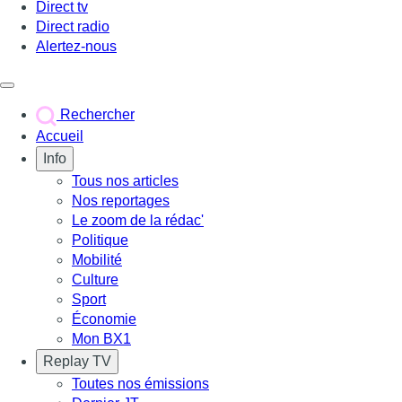
Direct tv
Direct radio
Alertez-nous
Déclencher le menu
Rechercher
Accueil
Info
Tous nos articles
Nos reportages
Le zoom de la rédac'
Politique
Mobilité
Culture
Sport
Économie
Mon BX1
Replay TV
Toutes nos émissions