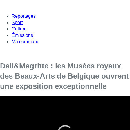
Reportages
Sport
Culture
Émissions
Ma commune
Dali&Magritte : les Musées royaux
des Beaux-Arts de Belgique ouvrent
une exposition exceptionnelle
De ce vendredi 11 octobre au 9 février prochain, les
Musées royaux des Beaux-Arts de Belgique consacrent
une exposition exceptionnelle à Salvador Dali et René
Magritte.
Pour son 10e anniversaire, le Musée Magritte à Bruxelles