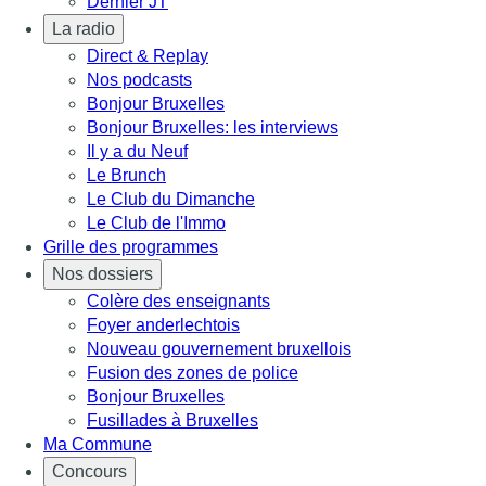
Dernier JT
La radio
Direct & Replay
Nos podcasts
Bonjour Bruxelles
Bonjour Bruxelles: les interviews
Il y a du Neuf
Le Brunch
Le Club du Dimanche
Le Club de l'Immo
Grille des programmes
Nos dossiers
Colère des enseignants
Foyer anderlechtois
Nouveau gouvernement bruxellois
Fusion des zones de police
Bonjour Bruxelles
Fusillades à Bruxelles
Ma Commune
Concours