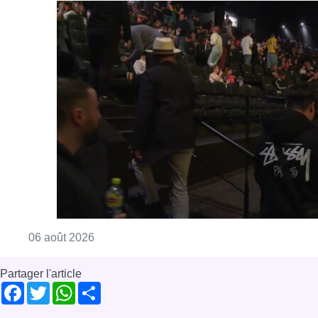
Consulter l'article "De faux billets pour “L’
06 août 2026
Partager l'article
Facebook
Twitter
WhatsApp
Share