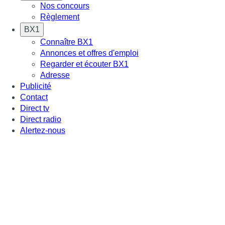
Nos concours
Règlement
BX1
Connaître BX1
Annonces et offres d'emploi
Regarder et écouter BX1
Adresse
Publicité
Contact
Direct tv
Direct radio
Alertez-nous