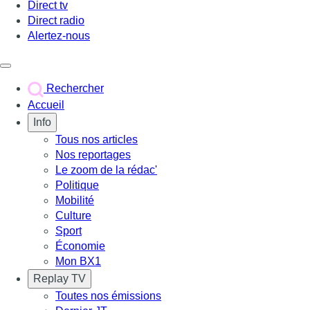
Direct tv
Direct radio
Alertez-nous
Déclencher le menu
Rechercher
Accueil
Info
Tous nos articles
Nos reportages
Le zoom de la rédac'
Politique
Mobilité
Culture
Sport
Économie
Mon BX1
Replay TV
Toutes nos émissions