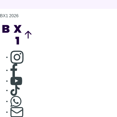
BX1 2026
Back to top
Consulter page Instagram
Consulter page Facebook
Consulter Youtube
Consulter TikTok
Nous rejoindre sur Whatsapp
S'abonner à notre newsletter