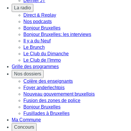
Dernier JT
La radio
Direct & Replay
Nos podcasts
Bonjour Bruxelles
Bonjour Bruxelles: les interviews
Il y a du Neuf
Le Brunch
Le Club du Dimanche
Le Club de l'Immo
Grille des programmes
Nos dossiers
Colère des enseignants
Foyer anderlechtois
Nouveau gouvernement bruxellois
Fusion des zones de police
Bonjour Bruxelles
Fusillades à Bruxelles
Ma Commune
Concours