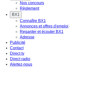
Nos concours
Règlement
BX1
Connaître BX1
Annonces et offres d'emploi
Regarder et écouter BX1
Adresse
Publicité
Contact
Direct tv
Direct radio
Alertez-nous