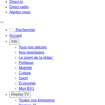
Direct tv
Direct radio
Alertez-nous
Déclencher le menu
Rechercher
Accueil
Info
Tous nos articles
Nos reportages
Le zoom de la rédac'
Politique
Mobilité
Culture
Sport
Économie
Mon BX1
Replay TV
Toutes nos émissions