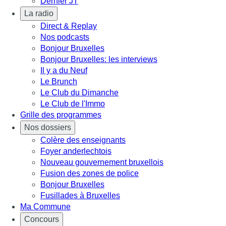
Dernier JT
La radio
Direct & Replay
Nos podcasts
Bonjour Bruxelles
Bonjour Bruxelles: les interviews
Il y a du Neuf
Le Brunch
Le Club du Dimanche
Le Club de l'Immo
Grille des programmes
Nos dossiers
Colère des enseignants
Foyer anderlechtois
Nouveau gouvernement bruxellois
Fusion des zones de police
Bonjour Bruxelles
Fusillades à Bruxelles
Ma Commune
Concours