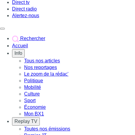
Direct tv
Direct radio
Alertez-nous
Déclencher le menu
Rechercher
Accueil
Info
Tous nos articles
Nos reportages
Le zoom de la rédac'
Politique
Mobilité
Culture
Sport
Économie
Mon BX1
Replay TV
Toutes nos émissions