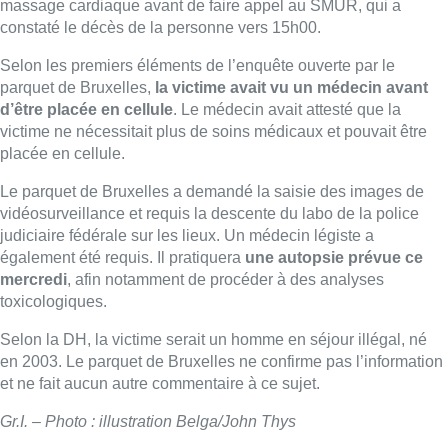
mercredi
, afin notamment de procéder à des analyses
toxicologiques.
Selon la DH, la victime serait un homme en séjour illégal, né
en 2003. Le parquet de Bruxelles ne confirme pas l’information
et ne fait aucun autre commentaire à ce sujet.
Gr.I. – Photo : illustration Belga/John Thys
■ Interview de
Pierre-Arnaud Perrouty,
directeur de la Ligue
des droits humains, par
Fabrice Grosfilley
Lire aussi :
Un nouveau club de MMA ouvre
ses portes à Evere : “C’est pas
comme on voit à la télé”