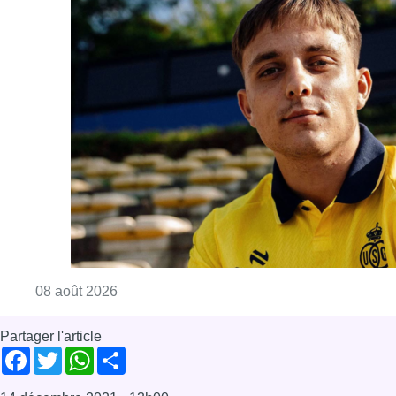
Consulter l'article "L’Union Saint-Gilloise at
08 août 2026
Partager l'article
Facebook
Twitter
WhatsApp
Share
14 décembre 2021
- 13h00
Modifié le
15 décembre 2021
- 13h50
décès
Faits divers
Police
Bruxelles-ville
News
Offres d’emploi