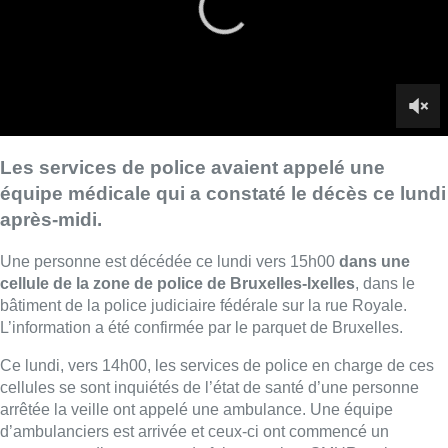
cellule de la zone de police de Bruxelles-Ixelles
, dans le
bâtiment de la police judiciaire fédérale sur la rue Royale.
L’information a été confirmée par le parquet de Bruxelles.
Ce lundi, vers 14h00, les services de police en charge de ces
cellules se sont inquiétés de l’état de santé d’une personne
arrêtée la veille ont appelé une ambulance. Une équipe
d’ambulanciers est arrivée et ceux-ci ont commencé un
massage cardiaque avant de faire appel au SMUR, qui a
constaté le décès de la personne vers 15h00.
Selon les premiers éléments de l’enquête ouverte par le
parquet de Bruxelles,
la victime avait vu un médecin avant
d’être placée en cellule
. Le médecin avait attesté que la
victime ne nécessitait plus de soins médicaux et pouvait être
placée en cellule.
Le parquet de Bruxelles a demandé la saisie des images de
vidéosurveillance et requis la descente du labo de la police
judiciaire fédérale sur les lieux. Un médecin légiste a
également été requis. Il pratiquera
une autopsie prévue ce