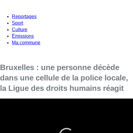
Reportages
Sport
Culture
Émissions
Ma commune
Bruxelles : une personne décède
dans une cellule de la police locale,
la Ligue des droits humains réagit
Les services de police avaient appelé une
équipe médicale qui a constaté le décès ce lundi
après-midi.
Une personne est décédée ce lundi vers 15h00
dans une