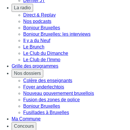
Dernier JT
La radio
Direct & Replay
Nos podcasts
Bonjour Bruxelles
Bonjour Bruxelles: les interviews
Il y a du Neuf
Le Brunch
Le Club du Dimanche
Le Club de l'Immo
Grille des programmes
Nos dossiers
Colère des enseignants
Foyer anderlechtois
Nouveau gouvernement bruxellois
Fusion des zones de police
Bonjour Bruxelles
Fusillades à Bruxelles
Ma Commune
Concours