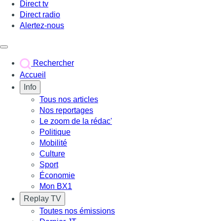
Direct tv
Direct radio
Alertez-nous
Déclencher le menu
Rechercher
Accueil
Info
Tous nos articles
Nos reportages
Le zoom de la rédac'
Politique
Mobilité
Culture
Sport
Économie
Mon BX1
Replay TV
Toutes nos émissions