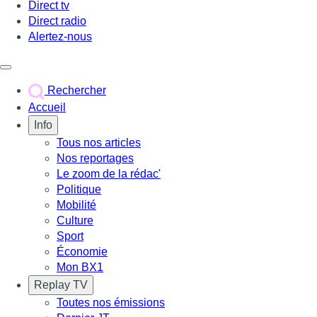
Direct tv
Direct radio
Alertez-nous
Déclencher le menu
Rechercher
Accueil
Info
Tous nos articles
Nos reportages
Le zoom de la rédac'
Politique
Mobilité
Culture
Sport
Économie
Mon BX1
Replay TV
Toutes nos émissions