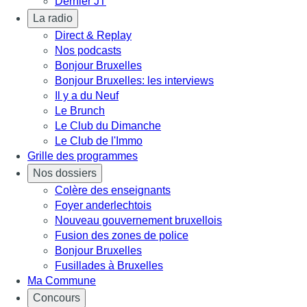
Dernier JT
La radio
Direct & Replay
Nos podcasts
Bonjour Bruxelles
Bonjour Bruxelles: les interviews
Il y a du Neuf
Le Brunch
Le Club du Dimanche
Le Club de l'Immo
Grille des programmes
Nos dossiers
Colère des enseignants
Foyer anderlechtois
Nouveau gouvernement bruxellois
Fusion des zones de police
Bonjour Bruxelles
Fusillades à Bruxelles
Ma Commune
Concours