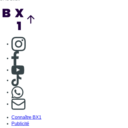
Back to top
Consulter page Instagram
Consulter page Facebook
Consulter Youtube
Consulter TikTok
Nous rejoindre sur Whatsapp
S'abonner à notre newsletter
Connaître BX1
Publicité