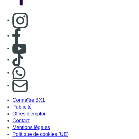
Consulter page Instagram
Consulter page Facebook
Consulter Youtube
Consulter TikTok
Nous rejoindre sur Whatsapp
S'abonner à notre newsletter
Connaître BX1
Publicité
Offres d'emploi
Contact
Mentions légales
Politique de cookies (UE)