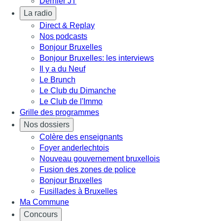
Dernier JT
La radio
Direct & Replay
Nos podcasts
Bonjour Bruxelles
Bonjour Bruxelles: les interviews
Il y a du Neuf
Le Brunch
Le Club du Dimanche
Le Club de l'Immo
Grille des programmes
Nos dossiers
Colère des enseignants
Foyer anderlechtois
Nouveau gouvernement bruxellois
Fusion des zones de police
Bonjour Bruxelles
Fusillades à Bruxelles
Ma Commune
Concours