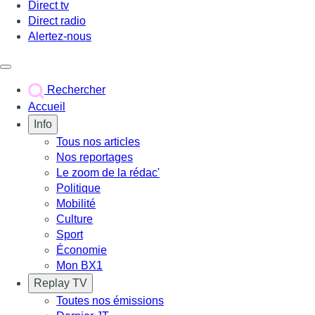
Direct tv
Direct radio
Alertez-nous
Déclencher le menu
Rechercher
Accueil
Info
Tous nos articles
Nos reportages
Le zoom de la rédac'
Politique
Mobilité
Culture
Sport
Économie
Mon BX1
Replay TV
Toutes nos émissions