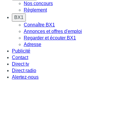
Nos concours
Règlement
BX1
Connaître BX1
Annonces et offres d'emploi
Regarder et écouter BX1
Adresse
Publicité
Contact
Direct tv
Direct radio
Alertez-nous