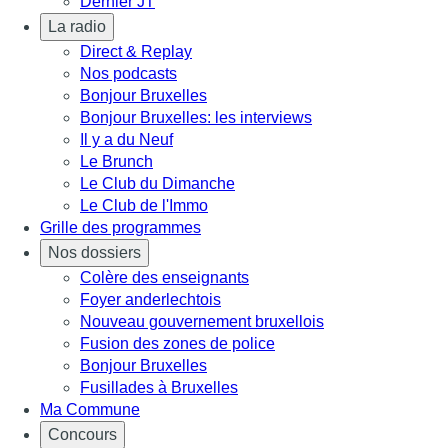
Dernier JT
La radio
Direct & Replay
Nos podcasts
Bonjour Bruxelles
Bonjour Bruxelles: les interviews
Il y a du Neuf
Le Brunch
Le Club du Dimanche
Le Club de l'Immo
Grille des programmes
Nos dossiers
Colère des enseignants
Foyer anderlechtois
Nouveau gouvernement bruxellois
Fusion des zones de police
Bonjour Bruxelles
Fusillades à Bruxelles
Ma Commune
Concours