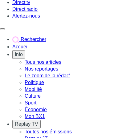
Direct tv
Direct radio
Alertez-nous
Déclencher le menu
Rechercher
Accueil
Info
Tous nos articles
Nos reportages
Le zoom de la rédac'
Politique
Mobilité
Culture
Sport
Économie
Mon BX1
Replay TV
Toutes nos émissions