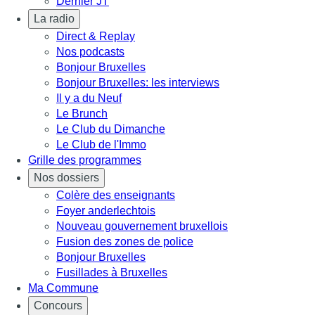
Dernier JT
La radio
Direct & Replay
Nos podcasts
Bonjour Bruxelles
Bonjour Bruxelles: les interviews
Il y a du Neuf
Le Brunch
Le Club du Dimanche
Le Club de l'Immo
Grille des programmes
Nos dossiers
Colère des enseignants
Foyer anderlechtois
Nouveau gouvernement bruxellois
Fusion des zones de police
Bonjour Bruxelles
Fusillades à Bruxelles
Ma Commune
Concours