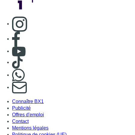
Consulter page Instagram
Consulter page Facebook
Consulter Youtube
Consulter TikTok
Nous rejoindre sur Whatsapp
S'abonner à notre newsletter
Connaître BX1
Publicité
Offres d'emploi
Contact
Mentions légales
Politique de cookies (UE)