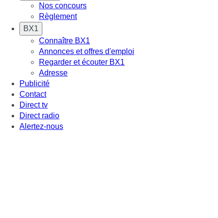
Nos concours
Règlement
BX1
Connaître BX1
Annonces et offres d'emploi
Regarder et écouter BX1
Adresse
Publicité
Contact
Direct tv
Direct radio
Alertez-nous