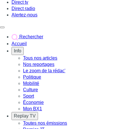
Direct tv
Direct radio
Alertez-nous
Déclencher le menu
Rechercher
Accueil
Info
Tous nos articles
Nos reportages
Le zoom de la rédac'
Politique
Mobilité
Culture
Sport
Économie
Mon BX1
Replay TV
Toutes nos émissions