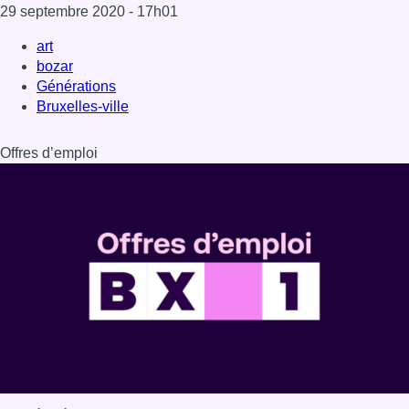
29 septembre 2020
- 17h01
art
bozar
Générations
Bruxelles-ville
Offres d’emploi