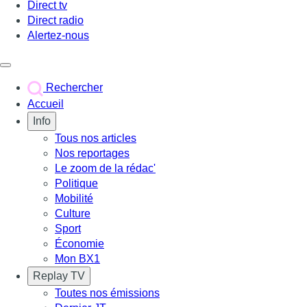
Direct tv
Direct radio
Alertez-nous
Déclencher le menu
Rechercher
Accueil
Info
Tous nos articles
Nos reportages
Le zoom de la rédac'
Politique
Mobilité
Culture
Sport
Économie
Mon BX1
Replay TV
Toutes nos émissions