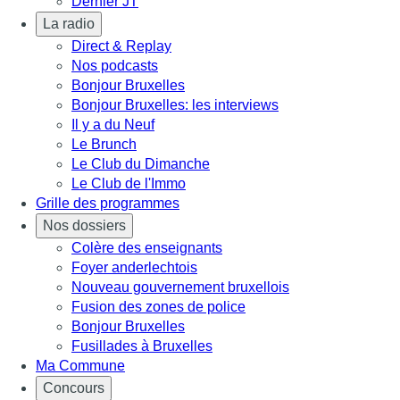
Dernier JT
La radio
Direct & Replay
Nos podcasts
Bonjour Bruxelles
Bonjour Bruxelles: les interviews
Il y a du Neuf
Le Brunch
Le Club du Dimanche
Le Club de l'Immo
Grille des programmes
Nos dossiers
Colère des enseignants
Foyer anderlechtois
Nouveau gouvernement bruxellois
Fusion des zones de police
Bonjour Bruxelles
Fusillades à Bruxelles
Ma Commune
Concours