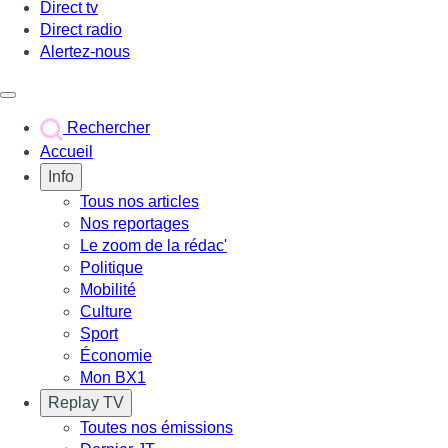
Direct tv
Direct radio
Alertez-nous
Déclencher le menu
Rechercher
Accueil
Info
Tous nos articles
Nos reportages
Le zoom de la rédac'
Politique
Mobilité
Culture
Sport
Économie
Mon BX1
Replay TV
Toutes nos émissions