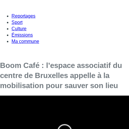
Reportages
Sport
Culture
Émissions
Ma commune
Boom Café : l’espace associatif du
centre de Bruxelles appelle à la
mobilisation pour sauver son lieu
Le café risque l’expulsion de son bâtiment
actuel, propriété de la Régie foncière de la Ville
de Bruxelles.
Les gestionnaires du Boom Café, café associatif installé aux