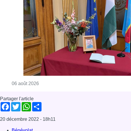
Consulter l'article "La Commune d’Ixelles 
06 août 2026
Partager l'article
Facebook
Twitter
WhatsApp
Share
20 décembre 2022
- 18h11
Bénévolat
Boom Café
Café associatif
Bruxelles-ville
News
Offres d’emploi