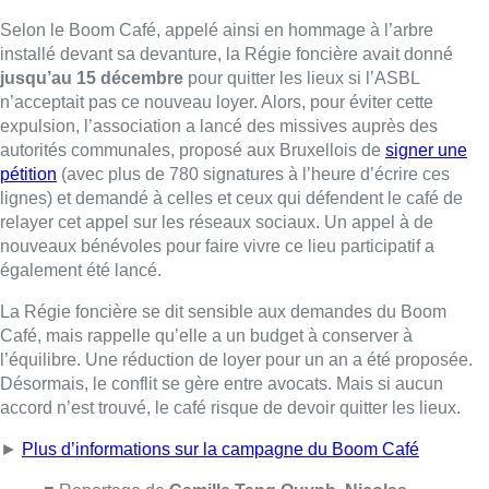
La Régie foncière se dit sensible aux demandes du Boom
Café, mais rappelle qu’elle a un budget à conserver à
l’équilibre. Une réduction de loyer pour un an a été proposée.
Désormais, le conflit se gère entre avocats. Mais si aucun
accord n’est trouvé, le café risque de devoir quitter les lieux.
►
Plus d’informations sur la campagne du Boom Café
■ Reportage de
Camille Tang Quynh
,
Nicolas
Scheenaerts
et
Pierre Delmée
.
Lire aussi :
À Bruxelles, le blocus s’invite dans
des lieux insolites : “C’est
exceptionnel, il faut se l’avouer”