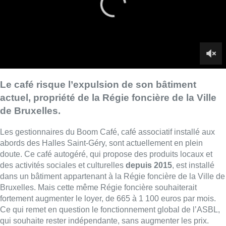
abords des Halles Saint-Géry, sont actuellement en plein
doute. Ce café autogéré, qui propose des produits locaux et
des activités sociales et culturelles
depuis 2015
, est installé
dans un bâtiment appartenant à la Régie foncière de la Ville de
Bruxelles. Mais cette même Régie foncière souhaiterait
fortement augmenter le loyer, de 665 à 1 100 euros par mois.
Ce qui remet en question le fonctionnement global de l’ASBL,
qui souhaite rester indépendante, sans augmenter les prix.
Selon le Boom Café, appelé ainsi en hommage à l’arbre
installé devant sa devanture, la Régie foncière avait donné
jusqu’au 15 décembre
pour quitter les lieux si l’ASBL
n’acceptait pas ce nouveau loyer. Alors, pour éviter cette
expulsion, l’association a lancé des missives auprès des
autorités communales, proposé aux Bruxellois de
signer une
pétition
(avec plus de 780 signatures à l’heure d’écrire ces
lignes) et demandé à celles et ceux qui défendent le café de
relayer cet appel sur les réseaux sociaux. Un appel à de
nouveaux bénévoles pour faire vivre ce lieu participatif a
également été lancé.