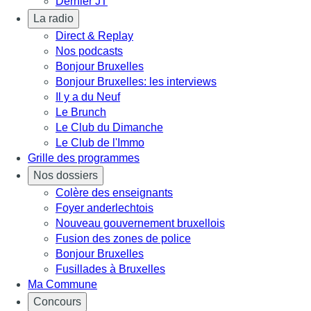
Dernier JT
La radio
Direct & Replay
Nos podcasts
Bonjour Bruxelles
Bonjour Bruxelles: les interviews
Il y a du Neuf
Le Brunch
Le Club du Dimanche
Le Club de l'Immo
Grille des programmes
Nos dossiers
Colère des enseignants
Foyer anderlechtois
Nouveau gouvernement bruxellois
Fusion des zones de police
Bonjour Bruxelles
Fusillades à Bruxelles
Ma Commune
Concours